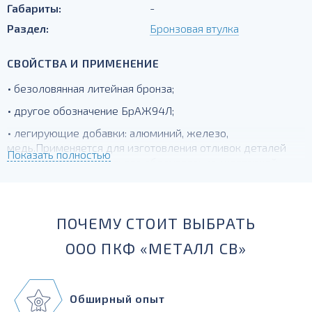
Габариты:
-
Раздел:
Бронзовая втулка
СВОЙСТВА И ПРИМЕНЕНИЕ
• безоловянная литейная бронза;
• другое обозначение БрАЖ94Л;
• легирующие добавки: алюминий, железо,
медь.Применяется для изготовления отливок деталей
Показать полностью
горно-металлургического оборудования, шестерней,
венцов зубчатых колес, сальников и других
антифрикционных деталей.
ПОЧЕМУ СТОИТ ВЫБРАТЬ
ООО ПКФ «МЕТАЛЛ СВ»
Обширный опыт