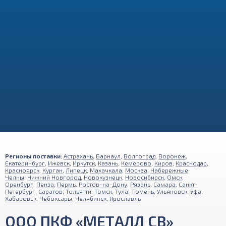
Регионы поставки:
Астрахань
,
Барнаул
,
Волгоград
,
Воронеж
,
Екатеринбург
,
Ижевск
,
Иркутск
,
Казань
,
Кемерово
,
Киров
,
Краснодар
,
Красноярск
,
Курган
,
Липецк
,
Махачкала
,
Москва
,
Набережные
Челны
,
Нижний Новгород
,
Новокузнецк
,
Новосибирск
,
Омск
,
Оренбург
,
Пенза
,
Пермь
,
Ростов-на-Дону
,
Рязань
,
Самара
,
Санкт-
Петербург
,
Саратов
,
Тольятти
,
Томск
,
Тула
,
Тюмень
,
Ульяновск
,
Уфа
,
Хабаровск
,
Чебоксары
,
Челябинск
,
Ярославль
ООО ПКФ «МЕТАЛЛ СВ»