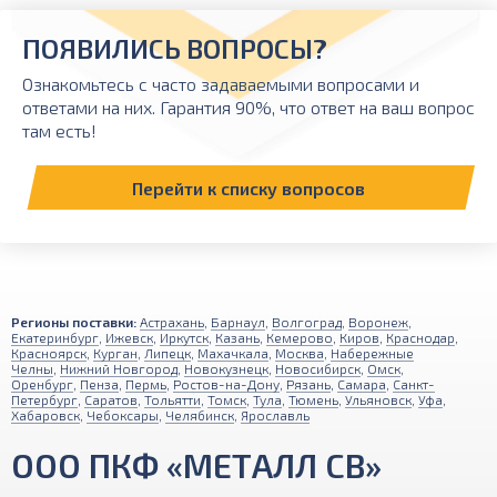
ПОЯВИЛИСЬ ВОПРОСЫ?
Ознакомьтесь с часто задаваемыми вопросами и
ответами на них. Гарантия 90%, что ответ на ваш вопрос
там есть!
Перейти к списку вопросов
Регионы поставки:
Астрахань
,
Барнаул
,
Волгоград
,
Воронеж
,
Екатеринбург
,
Ижевск
,
Иркутск
,
Казань
,
Кемерово
,
Киров
,
Краснодар
,
Красноярск
,
Курган
,
Липецк
,
Махачкала
,
Москва
,
Набережные
Челны
,
Нижний Новгород
,
Новокузнецк
,
Новосибирск
,
Омск
,
Оренбург
,
Пенза
,
Пермь
,
Ростов-на-Дону
,
Рязань
,
Самара
,
Санкт-
Петербург
,
Саратов
,
Тольятти
,
Томск
,
Тула
,
Тюмень
,
Ульяновск
,
Уфа
,
Хабаровск
,
Чебоксары
,
Челябинск
,
Ярославль
ООО ПКФ «МЕТАЛЛ СВ»