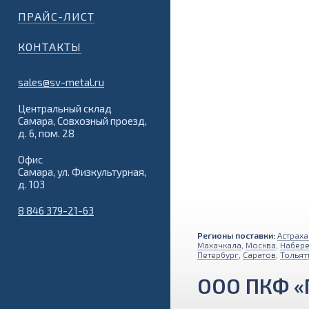
ПРАЙС-ЛИСТ
КОНТАКТЫ
sales@sv-metal.ru
Центральный склад
Самара, Совхозный проезд,
д. 6, пом. 28
Офис
Самара, ул. Физкультурная,
д. 103
8 846 379-21-63
Регионы поставки:
Астраха
Махачкала
,
Москва
,
Набер
Петербург
,
Саратов
,
Тольят
ООО ПКФ «