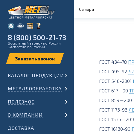
Самара
8 (800) 500-21-73
Бесплатный звонок по России
Бесплатно по России
ГОСТ 434-78
ПР
ГОСТ 495-92
Л
КАТАЛОГ ПРОДУКЦИИ
ГОСТ 546-2001
МЕТАЛЛООБРАБОТКА
ГОСТ 617—90
Т
ГОСТ 859—200
ПОЛЕЗНОЕ
ГОСТ 1173-93
Л
О КОМПАНИИ
ГОСТ 1535—201
ДОСТАВКА
ГОСТ 16130-90