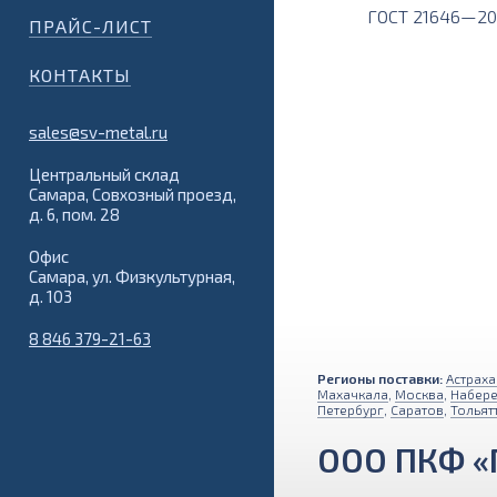
ГОСТ 21646—2
ПРАЙС-ЛИСТ
КОНТАКТЫ
sales@sv-metal.ru
Центральный склад
Самара, Совхозный проезд,
д. 6, пом. 28
Офис
Самара, ул. Физкультурная,
д. 103
8 846 379-21-63
Регионы поставки:
Астраха
Махачкала
,
Москва
,
Набер
Петербург
,
Саратов
,
Тольят
ООО ПКФ «