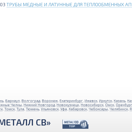
003
ТРУБЫ МЕДНЫЕ И ЛАТУННЫЕ ДЛЯ ТЕПЛООБМЕННЫХ АП
нь
,
Барнаул
,
Волгоград
,
Воронеж
,
Екатеринбург
,
Ижевск
,
Иркутск
,
Казань
,
Ке
ежные Челны
,
Нижний Новгород
,
Новокузнецк
,
Новосибирск
,
Омск
,
Оренбур
ти
,
Томск
,
Тула
,
Тюмень
,
Ульяновск
,
Уфа
,
Хабаровск
,
Чебоксары
,
Челябинск
,
Я
МЕТАЛЛ СВ»