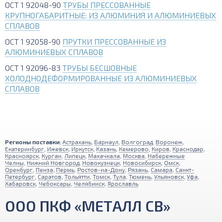
ОСТ 1 92048-90
ТРУБЫ ПРЕССОВАННЫЕ
КРУПНОГАБАРИТНЫЕ: ИЗ АЛЮМИНИЯ И АЛЮМИНИЕВЫХ
СПЛАВОВ
ОСТ 1 92058-90
ПРУТКИ ПРЕССОВАННЫЕ ИЗ
АЛЮМИНИЕВЫХ СПЛАВОВ
ОСТ 1 92096-83
ТРУБЫ БЕСШОВНЫЕ
ХОЛОДНОДЕФОРМИРОВАННЫЕ ИЗ АЛЮМИНИЕВЫХ
СПЛАВОВ
Регионы поставки:
Астрахань
,
Барнаул
,
Волгоград
,
Воронеж
,
Екатеринбург
,
Ижевск
,
Иркутск
,
Казань
,
Кемерово
,
Киров
,
Краснодар
,
Красноярск
,
Курган
,
Липецк
,
Махачкала
,
Москва
,
Набережные
Челны
,
Нижний Новгород
,
Новокузнецк
,
Новосибирск
,
Омск
,
Оренбург
,
Пенза
,
Пермь
,
Ростов-на-Дону
,
Рязань
,
Самара
,
Санкт-
Петербург
,
Саратов
,
Тольятти
,
Томск
,
Тула
,
Тюмень
,
Ульяновск
,
Уфа
,
Хабаровск
,
Чебоксары
,
Челябинск
,
Ярославль
ООО ПКФ «МЕТАЛЛ СВ»