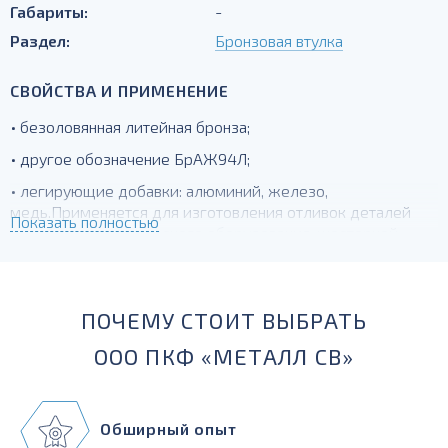
Габариты:
-
Раздел:
Бронзовая втулка
СВОЙСТВА И ПРИМЕНЕНИЕ
• безоловянная литейная бронза;
• другое обозначение БрАЖ94Л;
• легирующие добавки: алюминий, железо,
медь.Применяется для изготовления отливок деталей
Показать полностью
горно-металлургического оборудования, шестерней,
венцов зубчатых колес, сальников и других
антифрикционных деталей.
ПОЧЕМУ СТОИТ ВЫБРАТЬ
ООО ПКФ «МЕТАЛЛ СВ»
Обширный опыт