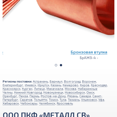
Бронзовая втулка
БрАЖ9-4 -
Регионы поставки:
Астрахань
,
Барнаул
,
Волгоград
,
Воронеж
,
Екатеринбург
,
Ижевск
,
Иркутск
,
Казань
,
Кемерово
,
Киров
,
Краснодар
,
Красноярск
,
Курган
,
Липецк
,
Махачкала
,
Москва
,
Набережные
Челны
,
Нижний Новгород
,
Новокузнецк
,
Новосибирск
,
Омск
,
Оренбург
,
Пенза
,
Пермь
,
Ростов-на-Дону
,
Рязань
,
Самара
,
Санкт-
Петербург
,
Саратов
,
Тольятти
,
Томск
,
Тула
,
Тюмень
,
Ульяновск
,
Уфа
,
Хабаровск
,
Чебоксары
,
Челябинск
,
Ярославль
ООО ПКФ «МЕТАЛЛ СВ»