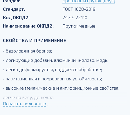
Раздел:
Бронзовый пруток (круг)
Стандарт:
ГОСТ 1628-2019
Код ОКПД2:
24.44.22.110
Наименование ОКПД2:
Прутки медные
СВОЙСТВА И ПРИМЕНЕНИЕ
• безоловянная бронза;
• легирующие добавки: алюминий, железо, медь;
• легко деформируется, поддается обработке;
• кавитационная и коррозионная устойчивость;
• высокие механические и антифрикционные свойства;
легче по весу, дешевле;
Показать полностью
менее пластична, но более прочна.Применяется для
деталей подверженных интенсивному трению.