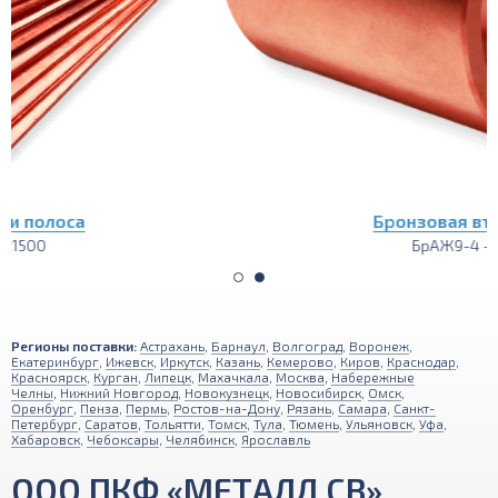
Бронзовая втулка
БрАЖ9-4 -
Регионы поставки:
Астрахань
,
Барнаул
,
Волгоград
,
Воронеж
,
Екатеринбург
,
Ижевск
,
Иркутск
,
Казань
,
Кемерово
,
Киров
,
Краснодар
,
Красноярск
,
Курган
,
Липецк
,
Махачкала
,
Москва
,
Набережные
Челны
,
Нижний Новгород
,
Новокузнецк
,
Новосибирск
,
Омск
,
Оренбург
,
Пенза
,
Пермь
,
Ростов-на-Дону
,
Рязань
,
Самара
,
Санкт-
Петербург
,
Саратов
,
Тольятти
,
Томск
,
Тула
,
Тюмень
,
Ульяновск
,
Уфа
,
Хабаровск
,
Чебоксары
,
Челябинск
,
Ярославль
ООО ПКФ «МЕТАЛЛ СВ»