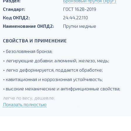
Раздел:
Бронзовый пруток (круг)
Стандарт:
ГОСТ 1628-2019
Код ОКПД2:
24.44.22.110
Наименование ОКПД2:
Прутки медные
СВОЙСТВА И ПРИМЕНЕНИЕ
• безоловянная бронза;
• легирующие добавки: алюминий, железо, медь;
• легко деформируется, поддается обработке;
• кавитационная и коррозионная устойчивость;
• высокие механические и антифрикционные свойства;
легче по весу, дешевле;
Показать полностью
менее пластична, но более прочна.Применяется для
деталей подверженных интенсивному трению.