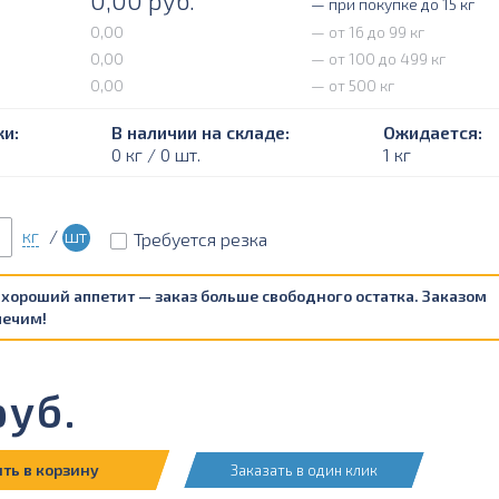
0,00
руб.
— при покупке до 15 кг
0,00
— от 16 до 99 кг
0,00
— от 100 до 499 кг
0,00
— от 500 кг
и:
В наличии на складе:
Ожидается:
0 кг / 0 шт.
1 кг
кг
/
шт
Требуется резка
 хороший аппетит — заказ больше свободного остатка. Заказом
печим!
уб.
ть в корзину
Заказать в один клик