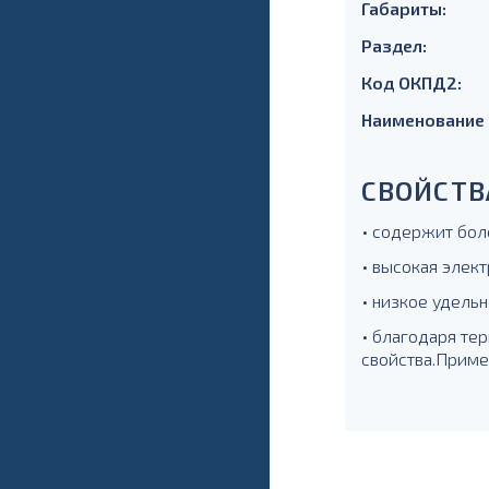
Габариты:
Раздел:
Код ОКПД2:
Наименование
СВОЙСТВ
• содержит бол
• высокая элек
• низкое удель
• благодаря те
свойства.Приме