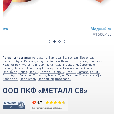
Медный лист
М1 600х1500
Регионы поставки:
Астрахань
,
Барнаул
,
Волгоград
,
Воронеж
,
Екатеринбург
,
Ижевск
,
Иркутск
,
Казань
,
Кемерово
,
Киров
,
Краснодар
,
Красноярск
,
Курган
,
Липецк
,
Махачкала
,
Москва
,
Набережные
Челны
,
Нижний Новгород
,
Новокузнецк
,
Новосибирск
,
Омск
,
Оренбург
,
Пенза
,
Пермь
,
Ростов-на-Дону
,
Рязань
,
Самара
,
Санкт-
Петербург
,
Саратов
,
Тольятти
,
Томск
,
Тула
,
Тюмень
,
Ульяновск
,
Уфа
,
Хабаровск
,
Чебоксары
,
Челябинск
,
Ярославль
ООО ПКФ «МЕТАЛЛ СВ»