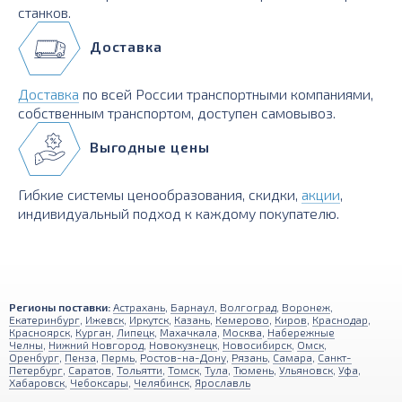
станков.
Доставка
Доставка
по всей России транспортными компаниями,
собственным транспортом, доступен самовывоз.
Выгодные цены
Гибкие системы ценообразования, скидки,
акции
,
индивидуальный подход к каждому покупателю.
Регионы поставки:
Астрахань
,
Барнаул
,
Волгоград
,
Воронеж
,
Екатеринбург
,
Ижевск
,
Иркутск
,
Казань
,
Кемерово
,
Киров
,
Краснодар
,
Красноярск
,
Курган
,
Липецк
,
Махачкала
,
Москва
,
Набережные
Челны
,
Нижний Новгород
,
Новокузнецк
,
Новосибирск
,
Омск
,
Оренбург
,
Пенза
,
Пермь
,
Ростов-на-Дону
,
Рязань
,
Самара
,
Санкт-
Петербург
,
Саратов
,
Тольятти
,
Томск
,
Тула
,
Тюмень
,
Ульяновск
,
Уфа
,
Хабаровск
,
Чебоксары
,
Челябинск
,
Ярославль