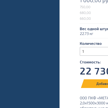
1 000,00
ру
750,00
680,00
660,00
Вес одной штук
22.73 кг
Количество
Стоимость:
22 73
Добави
ООО ПКФ «МЕТА
2,0х1500х3000 
обязательную пр