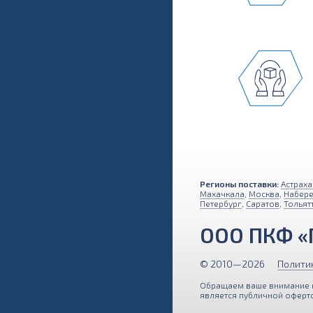
Регионы поставки:
Астраха
Махачкала
,
Москва
,
Набер
Петербург
,
Саратов
,
Тольят
ООО ПКФ «
© 2010—2026
Полити
Обращаем ваше внимание на
является публичной оферто
Наш сайт использует файлы cookies и обрабатывает 