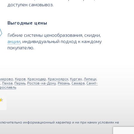
доступен самовывоз.
Выгодные цены
Гибкие системы ценообразования, скидки,
акции
, индивидуальный подход к каждому
покупателю.
мерово
,
Киров
,
Краснодар
,
Красноярск
,
Курган
,
Липецк
,
г
,
Пенза
,
Пермь
,
Ростов-на-Дону
,
Рязань
,
Самара
,
Санкт-
рославль
ключительно информационный характер и ни при каких условиях не
ния функциональности и удобства