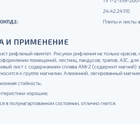
ТУ 1-2-559-2001
24.42.24.110
 ОКПД2:
Плиты и листы
А И ПРИМЕНЕНИЕ
ст рифленый квинтет. Рисунок рифления не только красив, н
оформлении помещений, лестниц, пандусов, трапов, АЗС, для
вый лист с содержанием сплава АМг2 (содержит магний) 
тносится к группе магналии. Алюминий, легированный магние
ионная стойкость;
ктеристики хорошие;
ся в полунагартованном состоянии, отлично гнется.