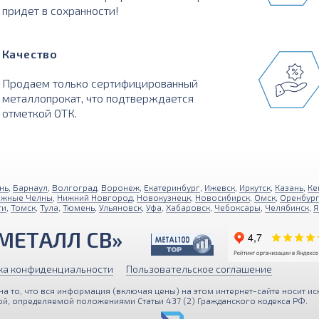
придет в сохранности!
Качество
Продаем только сертифицированный
металлопрокат, что подтверждается
отметкой ОТК.
нь
,
Барнаул
,
Волгоград
,
Воронеж
,
Екатеринбург
,
Ижевск
,
Иркутск
,
Казань
,
Ке
ежные Челны
,
Нижний Новгород
,
Новокузнецк
,
Новосибирск
,
Омск
,
Оренбур
ти
,
Томск
,
Тула
,
Тюмень
,
Ульяновск
,
Уфа
,
Хабаровск
,
Чебоксары
,
Челябинск
,
Я
МЕТАЛЛ СВ»
ка конфиденциальности
Пользовательское соглашение
 то, что вся информация (включая цены) на этом интернет-сайте носит ис
й, определяемой положениями Статьи 437 (2) Гражданского кодекса РФ.
персональные данные с помощью Яндекс Метрики для улучше