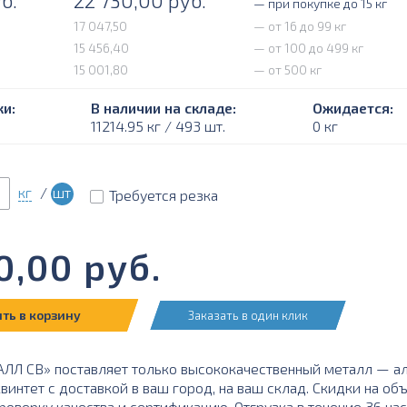
б.
22 730,00
руб.
— при покупке до 15 кг
17 047,50
— от 16 до 99 кг
15 456,40
— от 100 до 499 кг
15 001,80
— от 500 кг
и:
В наличии на складе:
Ожидается:
11214.95 кг / 493 шт.
0 кг
кг
/
шт
Требуется резка
0,00
руб.
ть в корзину
Заказать в один клик
ЛЛ СВ» поставляет только высококачественный металл — 
квинтет с доставкой в ваш город, на ваш склад. Скидки на 
оверку качества и сертификацию. Отгрузка в течение 36 час