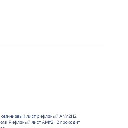
алюминиевый лист рифленый АМг2Н2
объем! Рифленый лист АМг2Н2 проходит
ов.