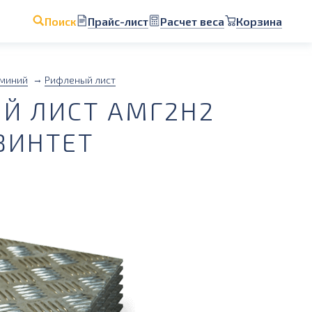
Прайс-лист
Расчет веса
Корзина
Поиск
миний
Рифленый лист
Й ЛИСТ АМГ2Н2
КВИНТЕТ