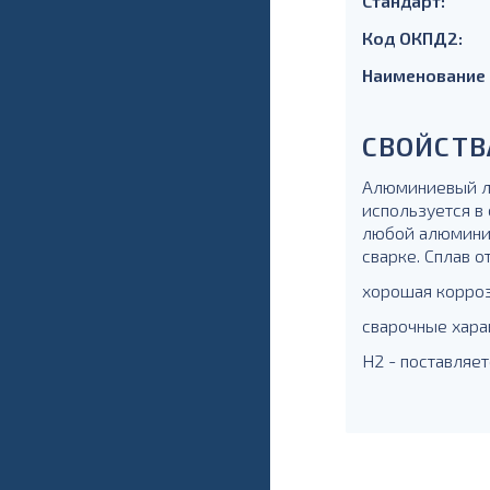
Стандарт:
Код ОКПД2:
Наименование
СВОЙСТВ
Алюминиевый ли
используется в 
любой алюминие
сварке. Сплав о
хорошая корроз
сварочные хара
Н2 - поставляет