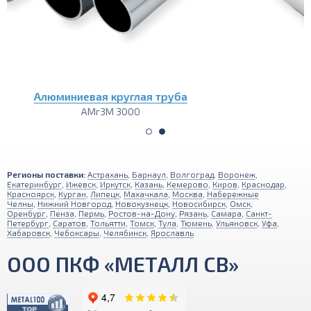
Алюминиевая лента
АМг3М 1200
Регионы поставки:
Астрахань
,
Барнаул
,
Волгоград
,
Воронеж
,
Екатеринбург
,
Ижевск
,
Иркутск
,
Казань
,
Кемерово
,
Киров
,
Краснодар
,
Красноярск
,
Курган
,
Липецк
,
Махачкала
,
Москва
,
Набережные
Челны
,
Нижний Новгород
,
Новокузнецк
,
Новосибирск
,
Омск
,
Оренбург
,
Пенза
,
Пермь
,
Ростов-на-Дону
,
Рязань
,
Самара
,
Санкт-
Петербург
,
Саратов
,
Тольятти
,
Томск
,
Тула
,
Тюмень
,
Ульяновск
,
Уфа
,
Хабаровск
,
Чебоксары
,
Челябинск
,
Ярославль
ООО ПКФ «МЕТАЛЛ СВ»