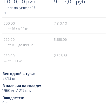
1 000,00
руб.
9 013,00
руб.
— при покупке до 15
кг
800,00
7 210,40
— от 16 до 99 кг
620,00
5 588,06
— от 100 до 499 кг
260,00
2 343,38
— от 500 кг
Вес одной штуки:
9.013 кг
В наличии на складе:
1960 кг / 217 шт.
Ожидается:
0 кг