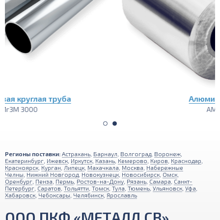
Алюминиевая лента
АМг3М 1200
Регионы поставки:
Астрахань
,
Барнаул
,
Волгоград
,
Воронеж
,
Екатеринбург
,
Ижевск
,
Иркутск
,
Казань
,
Кемерово
,
Киров
,
Краснодар
,
Красноярск
,
Курган
,
Липецк
,
Махачкала
,
Москва
,
Набережные
Челны
,
Нижний Новгород
,
Новокузнецк
,
Новосибирск
,
Омск
,
Оренбург
,
Пенза
,
Пермь
,
Ростов-на-Дону
,
Рязань
,
Самара
,
Санкт-
Петербург
,
Саратов
,
Тольятти
,
Томск
,
Тула
,
Тюмень
,
Ульяновск
,
Уфа
,
Хабаровск
,
Чебоксары
,
Челябинск
,
Ярославль
ООО ПКФ «МЕТАЛЛ СВ»