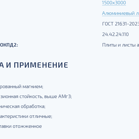
1500х3000
Алюминиевый л
ГОСТ 21631-202
24.42.24.110
 ОКПД2:
Плиты и листы
А И ПРИМЕНЕНИЕ
рованный магнием;
озионная стойкость, выше АМг3;
ническая обработка;
рактеристики отличные;
ставки отожженное