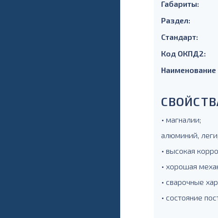
Габариты:
Раздел:
Стандарт:
Код ОКПД2:
Наименование
СВОЙСТВ
• магналии;
алюминий, леги
• высокая корр
• хорошая меха
• сварочные ха
• состояние по