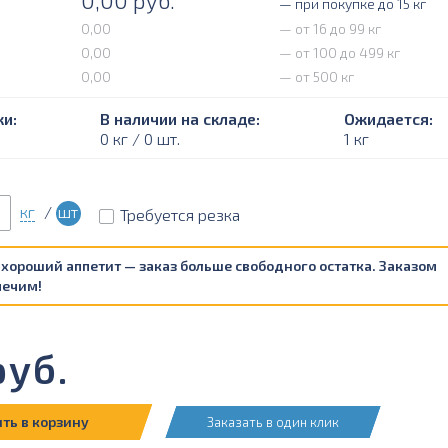
0,00
руб.
— при покупке до 15 кг
0,00
— от 16 до 99 кг
0,00
— от 100 до 499 кг
0,00
— от 500 кг
и:
В наличии на складе:
Ожидается:
0 кг / 0 шт.
1 кг
кг
/
шт
Требуется резка
 хороший аппетит — заказ больше свободного остатка. Заказом
печим!
уб.
ть в корзину
Заказать в один клик