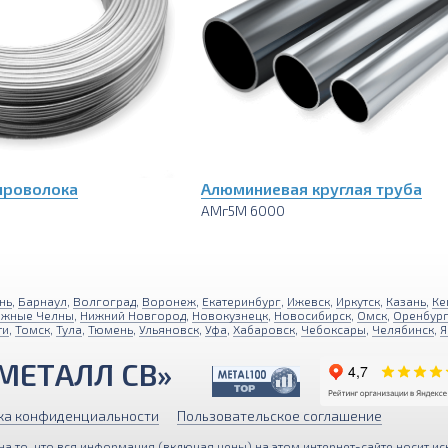
проволока
Алюминиевая круглая труба
АМг5М 6000
нь
,
Барнаул
,
Волгоград
,
Воронеж
,
Екатеринбург
,
Ижевск
,
Иркутск
,
Казань
,
Ке
ежные Челны
,
Нижний Новгород
,
Новокузнецк
,
Новосибирск
,
Омск
,
Оренбур
ти
,
Томск
,
Тула
,
Тюмень
,
Ульяновск
,
Уфа
,
Хабаровск
,
Чебоксары
,
Челябинск
,
Я
МЕТАЛЛ СВ»
ка конфиденциальности
Пользовательское соглашение
 то, что вся информация (включая цены) на этом интернет-сайте носит ис