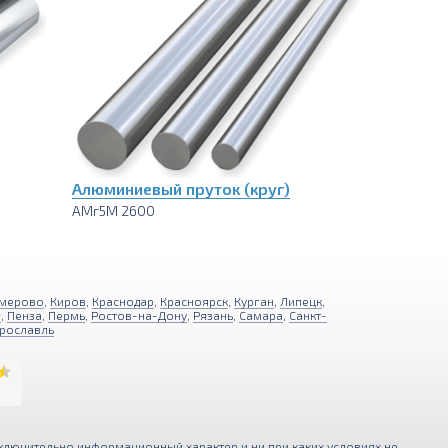
Алюминиевый пруток (круг)
АМг5М 2600
мерово
,
Киров
,
Краснодар
,
Красноярск
,
Курган
,
Липецк
,
г
,
Пенза
,
Пермь
,
Ростов-на-Дону
,
Рязань
,
Самара
,
Санкт-
рославль
ключительно информационный характер и ни при каких условиях не