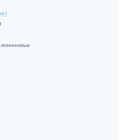
ист
3
 алюминиевые