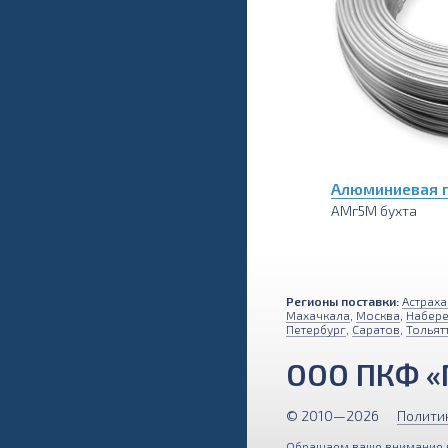
Алюминиевая 
АМг5М бухта
Регионы поставки:
Астраха
Махачкала
,
Москва
,
Набер
Петербург
,
Саратов
,
Тольят
ООО ПКФ «
© 2010—2026
Полити
Обращаем ваше внимание на