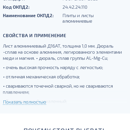
Код ОКПД2:
24.42.24.110
Наименование ОКПД2:
Плиты и листы
алюминиевые
СВОЙСТВА И ПРИМЕНЕНИЕ
Лист алюминиеваый Д16АТ, толщина 1,0 мм. Дюраль
-сплав на основе алюминия, легированного элементами
меди и магния. • дюраль, сплав группы AL-Mg-Cu;
• очень высокая прочность наряду с легкостью;
• отличная механическая обработка;
• свариваются точечной сваркой, но не свариваются
плавлением;
• Т- упрочненный, закаленный;
Показать полностью
для силовых элементов, деталей;
А - плакированный алюминием.