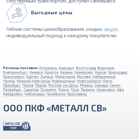
собственным транспортом, доступен самовывоз.
Выгодные цены
Гибкие системы ценообразования, скидки,
акции
,
индивидуальный подход к каждому покупателю.
Регионы поставки:
Астрахань
,
Барнаул
,
Волгоград
,
Воронеж
,
Екатеринбург
,
Ижевск
,
Иркутск
,
Казань
,
Кемерово
,
Киров
,
Краснодар
,
Красноярск
,
Курган
,
Липецк
,
Махачкала
,
Москва
,
Набережные
Челны
,
Нижний Новгород
,
Новокузнецк
,
Новосибирск
,
Омск
,
Оренбург
,
Пенза
,
Пермь
,
Ростов-на-Дону
,
Рязань
,
Самара
,
Санкт-
Петербург
,
Саратов
,
Тольятти
,
Томск
,
Тула
,
Тюмень
,
Ульяновск
,
Уфа
,
Хабаровск
,
Чебоксары
,
Челябинск
,
Ярославль
ООО ПКФ «МЕТАЛЛ СВ»