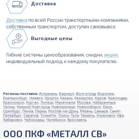
Доставка
Доставка
по всей России транспортными компаниями,
собственным транспортом, доступен самовывоз.
Выгодные цены
Гибкие системы ценообразования, скидки,
акции
,
индивидуальный подход к каждому покупателю.
Регионы поставки:
Астрахань
,
Барнаул
,
Волгоград
,
Воронеж
,
Екатеринбург
,
Ижевск
,
Иркутск
,
Казань
,
Кемерово
,
Киров
,
Краснодар
,
Красноярск
,
Курган
,
Липецк
,
Махачкала
,
Москва
,
Набережные
Челны
,
Нижний Новгород
,
Новокузнецк
,
Новосибирск
,
Омск
,
Оренбург
,
Пенза
,
Пермь
,
Ростов-на-Дону
,
Рязань
,
Самара
,
Санкт-
Петербург
,
Саратов
,
Тольятти
,
Томск
,
Тула
,
Тюмень
,
Ульяновск
,
Уфа
,
Хабаровск
,
Чебоксары
,
Челябинск
,
Ярославль
ООО ПКФ «МЕТАЛЛ СВ»