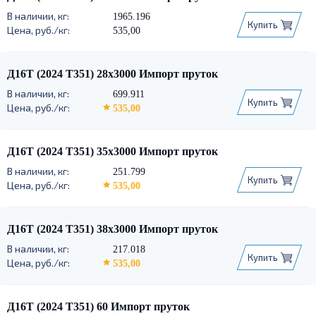
110
115
120
125
130
140
6060 Т66
1965.196
Купить
150
160
170
180
190
200
535,00
210
220
230
240
250
260
270
280
290
300
Д16Т (2024 Т351) 28х3000 Импорт пруток
310
320
350
360
400
699.911
420
450
500
Купить
535,00
Д16Т (2024 Т351) 35х3000 Импорт пруток
251.799
Купить
535,00
Д16Т (2024 Т351) 38x3000 Импорт пруток
217.018
Купить
535,00
Д16Т (2024 Т351) 60 Импорт пруток