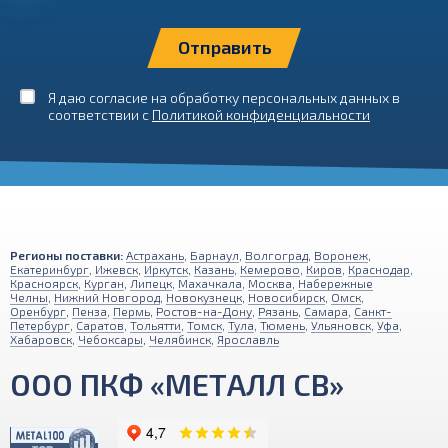
Я даю согласие на обработку персональных данных в
соответствии с
Политикой конфиденциальности
Регионы поставки:
Астрахань
,
Барнаул
,
Волгоград
,
Воронеж
,
Екатеринбург
,
Ижевск
,
Иркутск
,
Казань
,
Кемерово
,
Киров
,
Краснодар
,
Красноярск
,
Курган
,
Липецк
,
Махачкала
,
Москва
,
Набережные
Челны
,
Нижний Новгород
,
Новокузнецк
,
Новосибирск
,
Омск
,
Оренбург
,
Пенза
,
Пермь
,
Ростов-на-Дону
,
Рязань
,
Самара
,
Санкт-
Петербург
,
Саратов
,
Тольятти
,
Томск
,
Тула
,
Тюмень
,
Ульяновск
,
Уфа
,
Хабаровск
,
Чебоксары
,
Челябинск
,
Ярославль
ООО ПКФ «МЕТАЛЛ СВ»