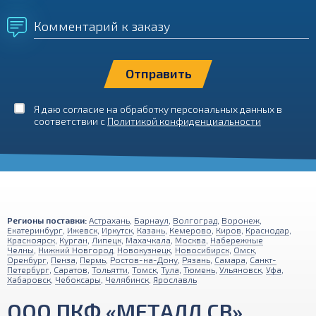
Комментарий к заказу
Я даю согласие на обработку персональных данных в
соответствии с
Политикой конфиденциальности
Регионы поставки:
Астрахань
,
Барнаул
,
Волгоград
,
Воронеж
,
Екатеринбург
,
Ижевск
,
Иркутск
,
Казань
,
Кемерово
,
Киров
,
Краснодар
,
Красноярск
,
Курган
,
Липецк
,
Махачкала
,
Москва
,
Набережные
Челны
,
Нижний Новгород
,
Новокузнецк
,
Новосибирск
,
Омск
,
Оренбург
,
Пенза
,
Пермь
,
Ростов-на-Дону
,
Рязань
,
Самара
,
Санкт-
Петербург
,
Саратов
,
Тольятти
,
Томск
,
Тула
,
Тюмень
,
Ульяновск
,
Уфа
,
Хабаровск
,
Чебоксары
,
Челябинск
,
Ярославль
ООО ПКФ «МЕТАЛЛ СВ»