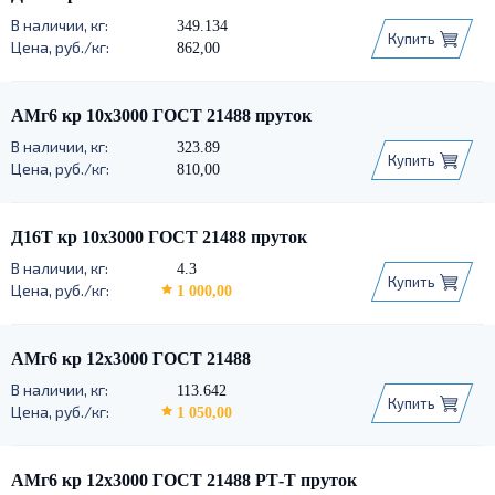
110
115
120
125
130
140
6060 Т66
349.134
Купить
150
160
170
180
190
200
862,00
210
220
230
240
250
260
270
280
290
300
АМг6 кр 10х3000 ГОСТ 21488 пруток
310
320
350
360
400
323.89
420
450
500
Купить
810,00
Д16Т кр 10х3000 ГОСТ 21488 пруток
4.3
Купить
1 000,00
АМг6 кр 12х3000 ГОСТ 21488
113.642
Купить
1 050,00
АМг6 кр 12х3000 ГОСТ 21488 РТ-Т пруток