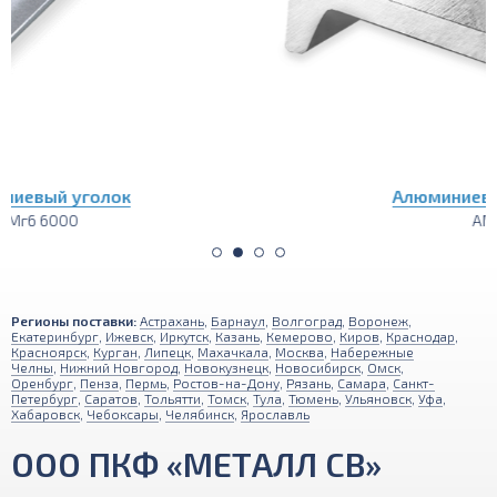
Алюминиевый полособульб
АМг6 6000
Регионы поставки:
Астрахань
,
Барнаул
,
Волгоград
,
Воронеж
,
Екатеринбург
,
Ижевск
,
Иркутск
,
Казань
,
Кемерово
,
Киров
,
Краснодар
,
Красноярск
,
Курган
,
Липецк
,
Махачкала
,
Москва
,
Набережные
Челны
,
Нижний Новгород
,
Новокузнецк
,
Новосибирск
,
Омск
,
Оренбург
,
Пенза
,
Пермь
,
Ростов-на-Дону
,
Рязань
,
Самара
,
Санкт-
Петербург
,
Саратов
,
Тольятти
,
Томск
,
Тула
,
Тюмень
,
Ульяновск
,
Уфа
,
Хабаровск
,
Чебоксары
,
Челябинск
,
Ярославль
ООО ПКФ «МЕТАЛЛ СВ»