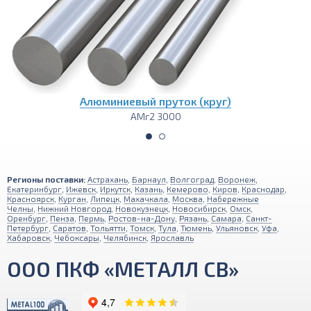
Алюминиевый рифленый лист
АМг2 1500х3000
Регионы поставки:
Астрахань
,
Барнаул
,
Волгоград
,
Воронеж
,
Екатеринбург
,
Ижевск
,
Иркутск
,
Казань
,
Кемерово
,
Киров
,
Краснодар
,
Красноярск
,
Курган
,
Липецк
,
Махачкала
,
Москва
,
Набережные
Челны
,
Нижний Новгород
,
Новокузнецк
,
Новосибирск
,
Омск
,
Оренбург
,
Пенза
,
Пермь
,
Ростов-на-Дону
,
Рязань
,
Самара
,
Санкт-
Петербург
,
Саратов
,
Тольятти
,
Томск
,
Тула
,
Тюмень
,
Ульяновск
,
Уфа
,
Хабаровск
,
Чебоксары
,
Челябинск
,
Ярославль
ООО ПКФ «МЕТАЛЛ СВ»