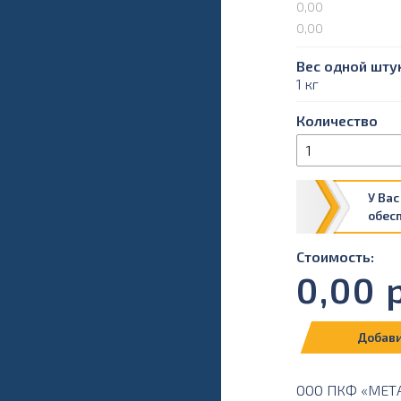
0,00
0,00
Вес одной штук
1 кг
Количество
У Вас
обес
Стоимость:
0,00
р
Добави
ООО ПКФ «МЕТАЛ