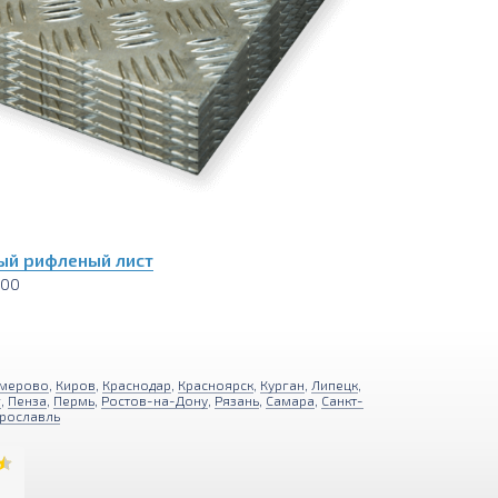
й рифленый лист
000
мерово
,
Киров
,
Краснодар
,
Красноярск
,
Курган
,
Липецк
,
г
,
Пенза
,
Пермь
,
Ростов-на-Дону
,
Рязань
,
Самара
,
Санкт-
рославль