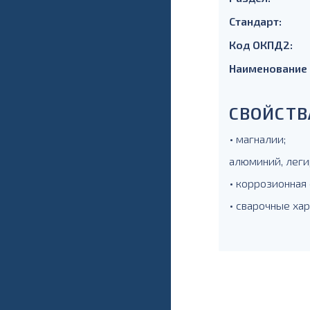
Стандарт:
Код ОКПД2:
Наименование
СВОЙСТВ
• магналии;
алюминий, леги
• коррозионная 
• сварочные ха