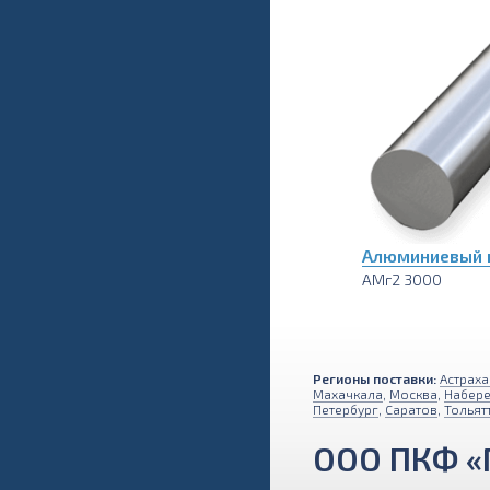
Алюминиевый п
АМг2 3000
Регионы поставки:
Астраха
Махачкала
,
Москва
,
Набер
Петербург
,
Саратов
,
Тольят
ООО ПКФ «