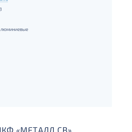
3
 алюминиевые
ПКФ «МЕТАЛЛ СВ»