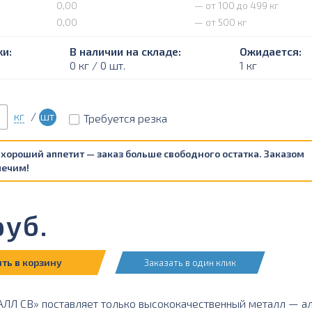
0,00
— от 100 до 499 кг
0,00
— от 500 кг
и:
В наличии на складе:
Ожидается:
0 кг / 0 шт.
1 кг
кг
/
шт
Требуется резка
 хороший аппетит — заказ больше свободного остатка. Заказом
печим!
уб.
ть в корзину
Заказать в один клик
Л СВ» поставляет только высококачественный металл — а