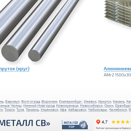
руток (круг)
Алюминиевы
АМг2 1500х3
нь
,
Барнаул
,
Волгоград
,
Воронеж
,
Екатеринбург
,
Ижевск
,
Иркутск
,
Казань
,
Ке
ежные Челны
,
Нижний Новгород
,
Новокузнецк
,
Новосибирск
,
Омск
,
Оренбур
ти
,
Томск
,
Тула
,
Тюмень
,
Ульяновск
,
Уфа
,
Хабаровск
,
Чебоксары
,
Челябинск
,
Я
МЕТАЛЛ СВ»