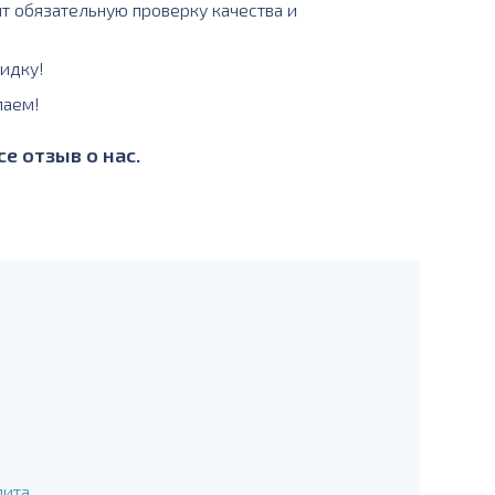
ит обязательную проверку качества и
идку!
лаем!
е отзыв о нас.
лита