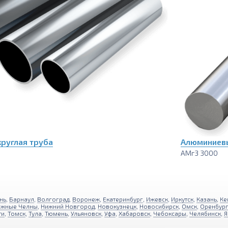
руглая труба
Алюминиевы
АМг3 3000
нь
,
Барнаул
,
Волгоград
,
Воронеж
,
Екатеринбург
,
Ижевск
,
Иркутск
,
Казань
,
Ке
ежные Челны
,
Нижний Новгород
,
Новокузнецк
,
Новосибирск
,
Омск
,
Оренбур
ти
,
Томск
,
Тула
,
Тюмень
,
Ульяновск
,
Уфа
,
Хабаровск
,
Чебоксары
,
Челябинск
,
Я