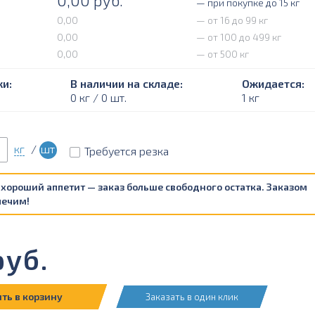
0,00
руб.
— при покупке до 15 кг
0,00
— от 16 до 99 кг
0,00
— от 100 до 499 кг
0,00
— от 500 кг
и:
В наличии на складе:
Ожидается:
0 кг / 0 шт.
1 кг
кг
/
шт
Требуется резка
 хороший аппетит — заказ больше свободного остатка. Заказом
печим!
уб.
ть в корзину
Заказать в один клик