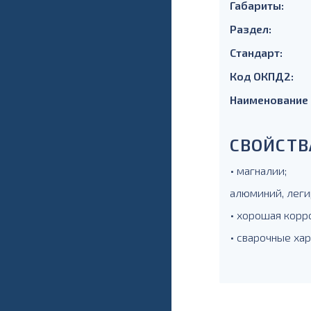
Габариты:
Раздел:
Стандарт:
Код ОКПД2:
Наименование
СВОЙСТВ
• магналии;
алюминий, леги
• хорошая корр
• сварочные ха