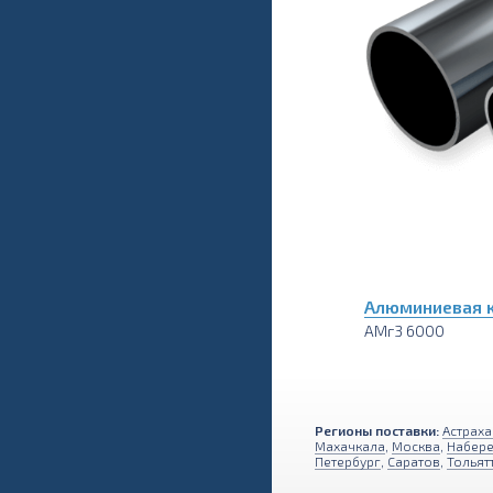
Алюминиевая к
АМг3 6000
Регионы поставки:
Астраха
Махачкала
,
Москва
,
Набер
Петербург
,
Саратов
,
Тольят