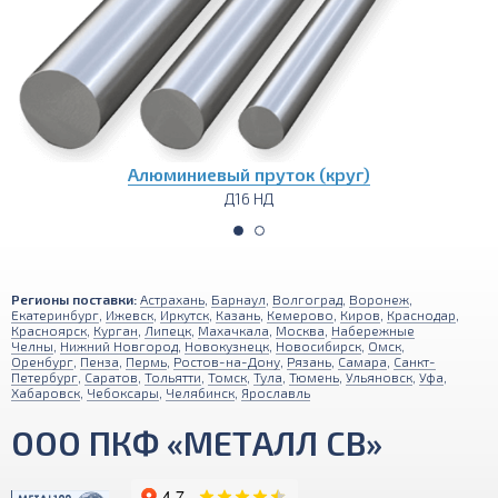
уг)
Алюминиевая круглая труб
Д16 НД
Регионы поставки:
Астрахань
,
Барнаул
,
Волгоград
,
Воронеж
,
Екатеринбург
,
Ижевск
,
Иркутск
,
Казань
,
Кемерово
,
Киров
,
Краснодар
,
Красноярск
,
Курган
,
Липецк
,
Махачкала
,
Москва
,
Набережные
Челны
,
Нижний Новгород
,
Новокузнецк
,
Новосибирск
,
Омск
,
Оренбург
,
Пенза
,
Пермь
,
Ростов-на-Дону
,
Рязань
,
Самара
,
Санкт-
Петербург
,
Саратов
,
Тольятти
,
Томск
,
Тула
,
Тюмень
,
Ульяновск
,
Уфа
,
Хабаровск
,
Чебоксары
,
Челябинск
,
Ярославль
ООО ПКФ «МЕТАЛЛ СВ»