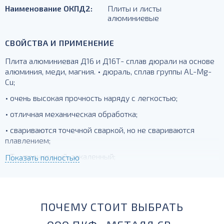
Наименование ОКПД2:
Плиты и листы
алюминиевые
СВОЙСТВА И ПРИМЕНЕНИЕ
Плита алюминиевая Д16 и Д16Т- сплав дюрали на основе
алюминия, меди, магния. • дюраль, сплав группы AL-Mg-
Cu;
• очень высокая прочность наряду с легкостью;
• отличная механическая обработка;
• свариваются точечной сваркой, но не свариваются
плавлением;
• Т- упрочненный, закаленный;
Показать полностью
для силовых элементов, деталей, работающих при
температурах до -230 град.
ПОЧЕМУ СТОИТ ВЫБРАТЬ