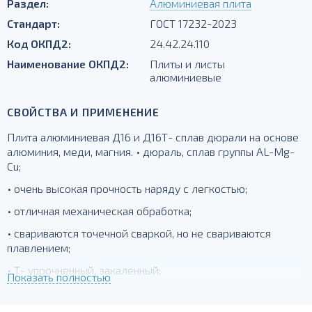
Раздел:
Алюминиевая плита
Стандарт:
ГОСТ 17232-2023
Код ОКПД2:
24.42.24.110
Наименование ОКПД2:
Плиты и листы
алюминиевые
СВОЙСТВА И ПРИМЕНЕНИЕ
Плита алюминиевая Д16 и Д16Т- сплав дюрали на основе
алюминия, меди, магния. • дюраль, сплав группы AL-Mg-
Cu;
• очень высокая прочность наряду с легкостью;
• отличная механическая обработка;
• свариваются точечной сваркой, но не свариваются
плавлением;
• Т- упрочненный, закаленный;
Показать полностью
для силовых элементов, деталей, работающих при
температурах до -230 град.