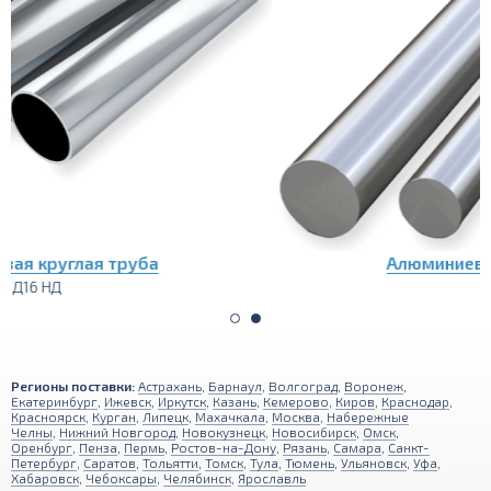
Алюминиевый пруток (круг)
Д16 НД
Регионы поставки:
Астрахань
,
Барнаул
,
Волгоград
,
Воронеж
,
Екатеринбург
,
Ижевск
,
Иркутск
,
Казань
,
Кемерово
,
Киров
,
Краснодар
,
Красноярск
,
Курган
,
Липецк
,
Махачкала
,
Москва
,
Набережные
Челны
,
Нижний Новгород
,
Новокузнецк
,
Новосибирск
,
Омск
,
Оренбург
,
Пенза
,
Пермь
,
Ростов-на-Дону
,
Рязань
,
Самара
,
Санкт-
Петербург
,
Саратов
,
Тольятти
,
Томск
,
Тула
,
Тюмень
,
Ульяновск
,
Уфа
,
Хабаровск
,
Чебоксары
,
Челябинск
,
Ярославль