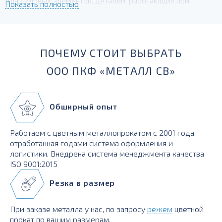
для силовых элементов, деталей, работающих при
Показать полностью
температурах до -230 град.
ПОЧЕМУ СТОИТ ВЫБРАТЬ
ООО ПКФ «МЕТАЛЛ СВ»
Обширный опыт
Работаем с цветным металлопрокатом с 2001 года,
отработанная годами система оформления и
логистики. Внедрена система менеджмента качества
ISO 9001:2015
Резка в размер
При заказе металла у нас, по запросу
режем
цветной
прокат по вашим размерам.