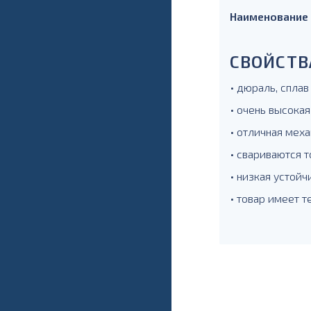
Наименование
СВОЙСТВ
• дюраль, сплав
• очень высокая
• отличная меха
• свариваются т
• низкая устойч
• товар имеет 