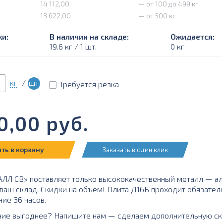
14 112,00
— от 100 до 499 кг
13 622,00
— от 500 кг
и:
В наличии на складе:
Ожидается:
19.6 кг / 1 шт.
0 кг
кг
/
шт
Требуется резка
0,00
руб.
ть в корзину
Заказать в один клик
Л СВ» поставляет только высококачественный металл — а
а ваш склад. Скидки на объем! Плита Д16Б проходит обязате
ние 36 часов.
ние выгоднее? Напишите нам — сделаем дополнительную ск