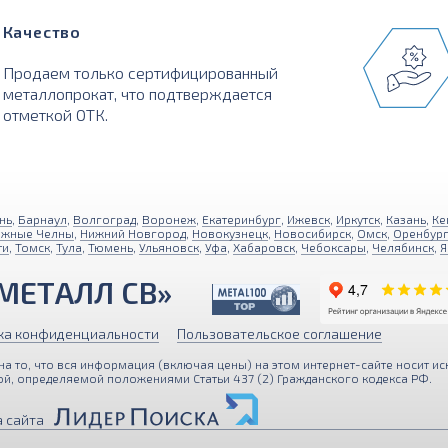
Качество
Продаем только сертифицированный
металлопрокат, что подтверждается
отметкой ОТК.
нь
,
Барнаул
,
Волгоград
,
Воронеж
,
Екатеринбург
,
Ижевск
,
Иркутск
,
Казань
,
Ке
ежные Челны
,
Нижний Новгород
,
Новокузнецк
,
Новосибирск
,
Омск
,
Оренбур
ти
,
Томск
,
Тула
,
Тюмень
,
Ульяновск
,
Уфа
,
Хабаровск
,
Чебоксары
,
Челябинск
,
Я
МЕТАЛЛ СВ»
ка конфиденциальности
Пользовательское соглашение
 то, что вся информация (включая цены) на этом интернет-сайте носит ис
й, определяемой положениями Статьи 437 (2) Гражданского кодекса РФ.
персональные данные с помощью Яндекс Метрики для улучше
 сайта
, вы подтверждаете свое согласие с
Политикой обработки п