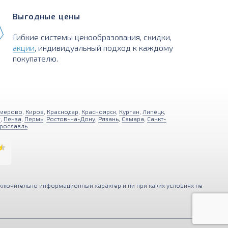
Выгодные цены
Гибкие системы ценообразования, скидки,
акции
, индивидуальный подход к каждому
покупателю.
мерово
,
Киров
,
Краснодар
,
Красноярск
,
Курган
,
Липецк
,
г
,
Пенза
,
Пермь
,
Ростов-на-Дону
,
Рязань
,
Самара
,
Санкт-
рославль
ключительно информационный характер и ни при каких условиях не
ния функциональности и удобства
Принимаю
ерсональных данных
.