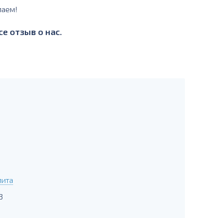
лаем!
е отзыв о нас.
лита
3