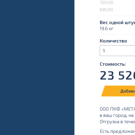
720,00
695,00
Вес одной штук
19.6 кг
Количество
Стоимость:
23 52
Добави
ООО ПКФ «МЕТАЛ
в ваш город, н
Отгрузка в тече
Есть предложе