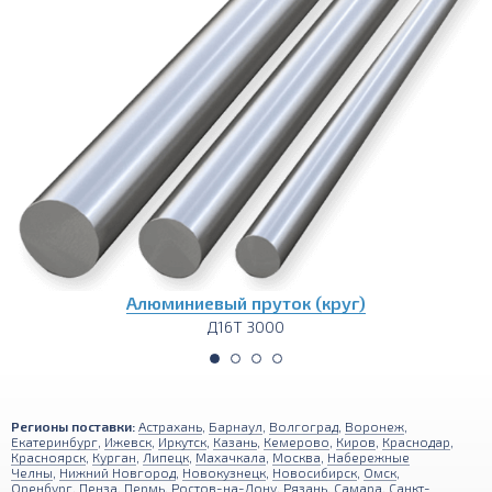
пруток (круг)
Алюминиев
Т 3000
Д16Т 1200
Регионы поставки:
Астрахань
,
Барнаул
,
Волгоград
,
Воронеж
,
Екатеринбург
,
Ижевск
,
Иркутск
,
Казань
,
Кемерово
,
Киров
,
Краснодар
,
Красноярск
,
Курган
,
Липецк
,
Махачкала
,
Москва
,
Набережные
Челны
,
Нижний Новгород
,
Новокузнецк
,
Новосибирск
,
Омск
,
Оренбург
,
Пенза
,
Пермь
,
Ростов-на-Дону
,
Рязань
,
Самара
,
Санкт-