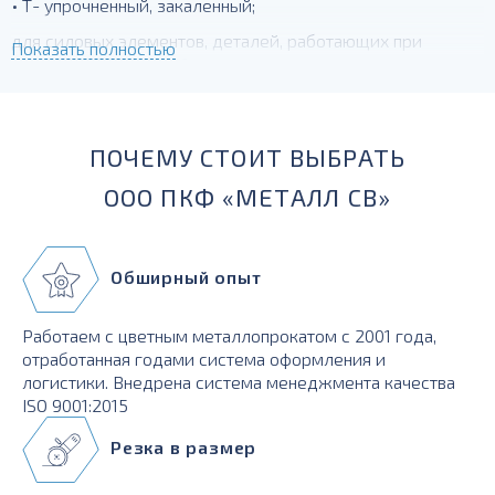
• Т- упрочненный, закаленный;
для силовых элементов, деталей, работающих при
Показать полностью
температурах до -230 град.
ПОЧЕМУ СТОИТ ВЫБРАТЬ
ООО ПКФ «МЕТАЛЛ СВ»
Обширный опыт
Работаем с цветным металлопрокатом с 2001 года,
отработанная годами система оформления и
логистики. Внедрена система менеджмента качества
ISO 9001:2015
Резка в размер