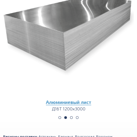
Алюминиевый лист
Д16Т 1200х3000
Регионы поставки:
Астрахань
,
Барнаул
,
Волгоград
,
Воронеж
,