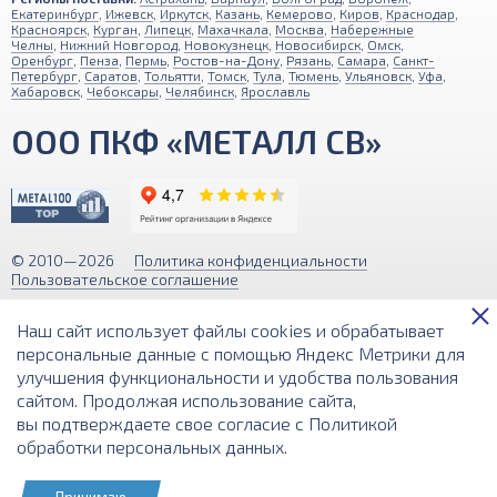
Екатеринбург
,
Ижевск
,
Иркутск
,
Казань
,
Кемерово
,
Киров
,
Краснодар
,
Красноярск
,
Курган
,
Липецк
,
Махачкала
,
Москва
,
Набережные
Челны
,
Нижний Новгород
,
Новокузнецк
,
Новосибирск
,
Омск
,
Оренбург
,
Пенза
,
Пермь
,
Ростов-на-Дону
,
Рязань
,
Самара
,
Санкт-
Петербург
,
Саратов
,
Тольятти
,
Томск
,
Тула
,
Тюмень
,
Ульяновск
,
Уфа
,
Хабаровск
,
Чебоксары
,
Челябинск
,
Ярославль
ООО ПКФ «МЕТАЛЛ СВ»
© 2010—2026
Политика конфиденциальности
Пользовательское соглашение
Обращаем ваше внимание на то, что вся информация (включая цены)
Наш сайт использует файлы cookies и обрабатывает
на этом интернет-сайте носит исключительно информационный
характер и ни при каких условиях не является публичной офертой,
персональные данные с помощью Яндекс Метрики для
определяемой положениями Статьи 437 (2) Гражданского кодекса РФ.
улучшения функциональности и удобства пользования
сайтом. Продолжая использование сайта,
Разработка и поддержка сайта
вы подтверждаете свое согласие с
Политикой
обработки персональных данных
.