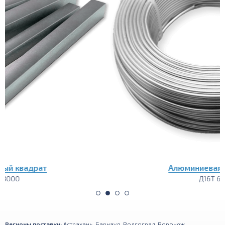
Алюминиевая проволока
Д16Т бухта
Регионы поставки:
Астрахань
,
Барнаул
,
Волгоград
,
Воронеж
,