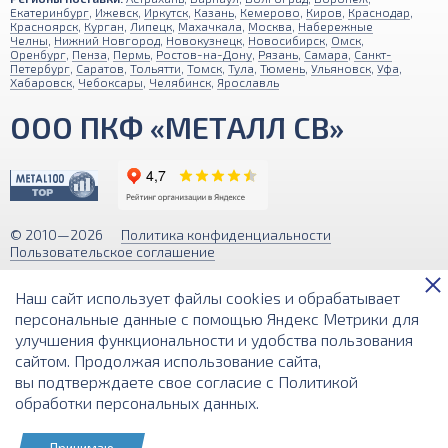
Екатеринбург
,
Ижевск
,
Иркутск
,
Казань
,
Кемерово
,
Киров
,
Краснодар
,
Красноярск
,
Курган
,
Липецк
,
Махачкала
,
Москва
,
Набережные
Челны
,
Нижний Новгород
,
Новокузнецк
,
Новосибирск
,
Омск
,
Оренбург
,
Пенза
,
Пермь
,
Ростов-на-Дону
,
Рязань
,
Самара
,
Санкт-
Петербург
,
Саратов
,
Тольятти
,
Томск
,
Тула
,
Тюмень
,
Ульяновск
,
Уфа
,
Хабаровск
,
Чебоксары
,
Челябинск
,
Ярославль
ООО ПКФ «МЕТАЛЛ СВ»
© 2010—2026
Политика конфиденциальности
Пользовательское соглашение
Обращаем ваше внимание на то, что вся информация (включая цены)
Наш сайт использует файлы cookies и обрабатывает
на этом интернет-сайте носит исключительно информационный
характер и ни при каких условиях не является публичной офертой,
персональные данные с помощью Яндекс Метрики для
определяемой положениями Статьи 437 (2) Гражданского кодекса РФ.
улучшения функциональности и удобства пользования
сайтом. Продолжая использование сайта,
Разработка и поддержка сайта
вы подтверждаете свое согласие с
Политикой
обработки персональных данных
.