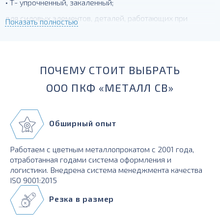
• Т- упрочненный, закаленный;
для силовых элементов, деталей, работающих при
Показать полностью
температурах до -230 град.
ПОЧЕМУ СТОИТ ВЫБРАТЬ
ООО ПКФ «МЕТАЛЛ СВ»
Обширный опыт
Работаем с цветным металлопрокатом с 2001 года,
отработанная годами система оформления и
логистики. Внедрена система менеджмента качества
ISO 9001:2015
Резка в размер