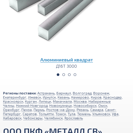
Алюминиевый уголок
Д16Т 3000
Регионы поставки:
Астрахань
,
Барнаул
,
Волгоград
,
Воронеж
,
Екатеринбург
,
Ижевск
,
Иркутск
,
Казань
,
Кемерово
,
Киров
,
Краснодар
,
Красноярск
,
Курган
,
Липецк
,
Махачкала
,
Москва
,
Набережные
Челны
,
Нижний Новгород
,
Новокузнецк
,
Новосибирск
,
Омск
,
Оренбург
,
Пенза
,
Пермь
,
Ростов-на-Дону
,
Рязань
,
Самара
,
Санкт-
Петербург
,
Саратов
,
Тольятти
,
Томск
,
Тула
,
Тюмень
,
Ульяновск
,
Уфа
,
Хабаровск
,
Чебоксары
,
Челябинск
,
Ярославль
ООО ПКФ «МЕТАЛЛ СВ»