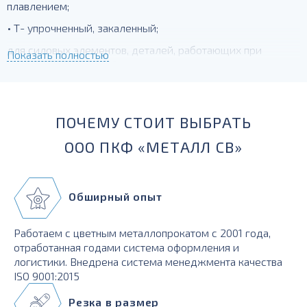
плавлением;
• Т- упрочненный, закаленный;
для силовых элементов, деталей, работающих при
Показать полностью
температурах до -230 град.
ПОЧЕМУ СТОИТ ВЫБРАТЬ
ООО ПКФ «МЕТАЛЛ СВ»
Обширный опыт
Работаем с цветным металлопрокатом с 2001 года,
отработанная годами система оформления и
логистики. Внедрена система менеджмента качества
ISO 9001:2015
Резка в размер