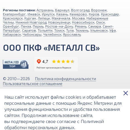
Регионы поставки:
Астрахань
,
Барнаул
,
Волгоград
,
Воронеж
,
Екатеринбург
,
Ижевск
,
Иркутск
,
Казань
,
Кемерово
,
Киров
,
Краснодар
,
Красноярск
,
Курган
,
Липецк
,
Махачкала
,
Москва
,
Набережные
Челны
,
Нижний Новгород
,
Новокузнецк
,
Новосибирск
,
Омск
,
Оренбург
,
Пенза
,
Пермь
,
Ростов-на-Дону
,
Рязань
,
Самара
,
Санкт-
Петербург
,
Саратов
,
Тольятти
,
Томск
,
Тула
,
Тюмень
,
Ульяновск
,
Уфа
,
Хабаровск
,
Чебоксары
,
Челябинск
,
Ярославль
ООО ПКФ «МЕТАЛЛ СВ»
© 2010—2026
Политика конфиденциальности
Пользовательское соглашение
Обращаем ваше внимание на то, что вся информация (включая цены)
Наш сайт использует файлы cookies и обрабатывает
на этом интернет-сайте носит исключительно информационный
характер и ни при каких условиях не является публичной офертой,
персональные данные с помощью Яндекс Метрики для
определяемой положениями Статьи 437 (2) Гражданского кодекса РФ.
улучшения функциональности и удобства пользования
сайтом. Продолжая использование сайта,
Разработка и поддержка сайта
вы подтверждаете свое согласие с
Политикой
обработки персональных данных
.