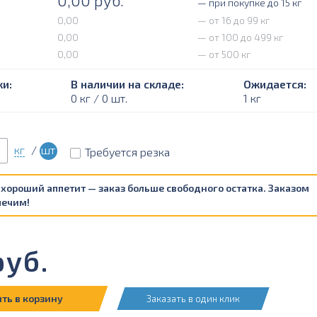
0,00
руб.
— при покупке до 15 кг
0,00
— от 16 до 99 кг
0,00
— от 100 до 499 кг
0,00
— от 500 кг
и:
В наличии на складе:
Ожидается:
0 кг / 0 шт.
1 кг
кг
/
шт
Требуется резка
 хороший аппетит — заказ больше свободного остатка. Заказом
печим!
уб.
ть в корзину
Заказать в один клик