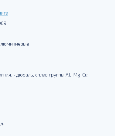
лита
009
 алюминиевые
ния. • дюраль, сплав группы AL-Mg-Cu;
д.