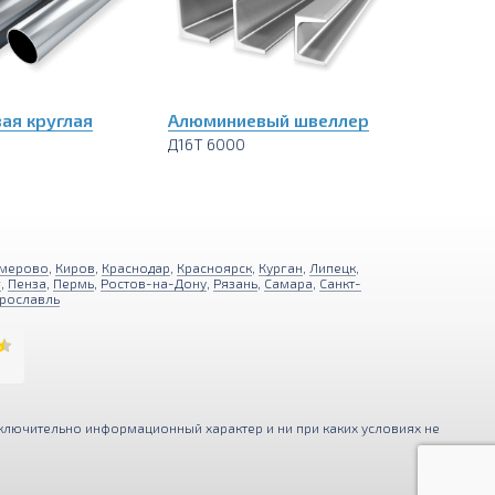
ая круглая
Алюминиевый швеллер
Д16Т 6000
мерово
,
Киров
,
Краснодар
,
Красноярск
,
Курган
,
Липецк
,
г
,
Пенза
,
Пермь
,
Ростов-на-Дону
,
Рязань
,
Самара
,
Санкт-
рославль
ключительно информационный характер и ни при каких условиях не
ния функциональности и удобства
Принимаю
ерсональных данных
.