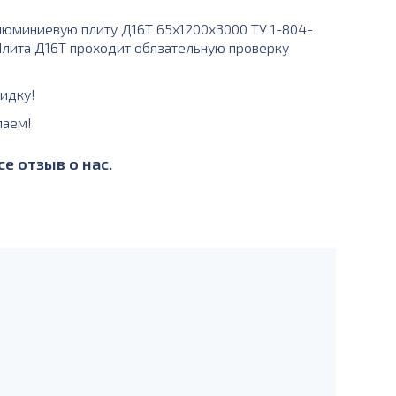
юминиевую плиту Д16Т 65х1200х3000 ТУ 1-804-
 Плита Д16Т проходит обязательную проверку
идку!
лаем!
е отзыв о нас.