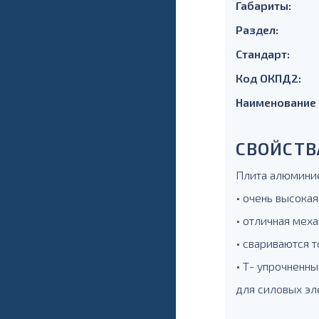
Габариты:
Раздел:
Стандарт:
Код ОКПД2:
Наименование
СВОЙСТВ
Плита алюминие
• очень высокая
• отличная меха
• свариваются т
• Т- упрочненны
для силовых эл