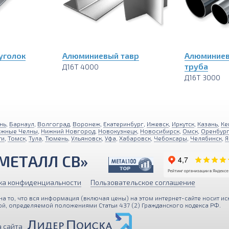
уголок
Алюминиевый тавр
Алюминиев
труба
Д16Т 4000
Д16Т 3000
нь
,
Барнаул
,
Волгоград
,
Воронеж
,
Екатеринбург
,
Ижевск
,
Иркутск
,
Казань
,
Ке
ежные Челны
,
Нижний Новгород
,
Новокузнецк
,
Новосибирск
,
Омск
,
Оренбур
ти
,
Томск
,
Тула
,
Тюмень
,
Ульяновск
,
Уфа
,
Хабаровск
,
Чебоксары
,
Челябинск
,
Я
МЕТАЛЛ СВ»
ка конфиденциальности
Пользовательское соглашение
 то, что вся информация (включая цены) на этом интернет-сайте носит ис
й, определяемой положениями Статьи 437 (2) Гражданского кодекса РФ.
персональные данные с помощью Яндекс Метрики для улучше
 сайта
, вы подтверждаете свое согласие с
Политикой обработки п