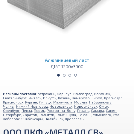
Алюминиевый тавр
Д16Т 4000
Регионы поставки:
Астрахань
,
Барнаул
,
Волгоград
,
Воронеж
,
Екатеринбург
,
Ижевск
,
Иркутск
,
Казань
,
Кемерово
,
Киров
,
Краснодар
,
Красноярск
,
Курган
,
Липецк
,
Махачкала
,
Москва
,
Набережные
Челны
,
Нижний Новгород
,
Новокузнецк
,
Новосибирск
,
Омск
,
Оренбург
,
Пенза
,
Пермь
,
Ростов-на-Дону
,
Рязань
,
Самара
,
Санкт-
Петербург
,
Саратов
,
Тольятти
,
Томск
,
Тула
,
Тюмень
,
Ульяновск
,
Уфа
,
Хабаровск
,
Чебоксары
,
Челябинск
,
Ярославль
ООО ПКФ «МЕТАЛЛ СВ»