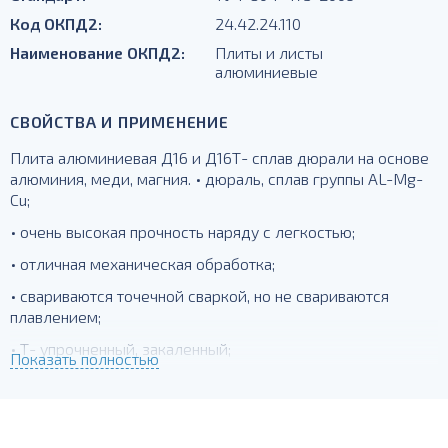
Код ОКПД2:
24.42.24.110
Наименование ОКПД2:
Плиты и листы
алюминиевые
СВОЙСТВА И ПРИМЕНЕНИЕ
Плита алюминиевая Д16 и Д16Т- сплав дюрали на основе
алюминия, меди, магния. • дюраль, сплав группы AL-Mg-
Cu;
• очень высокая прочность наряду с легкостью;
• отличная механическая обработка;
• свариваются точечной сваркой, но не свариваются
плавлением;
• Т- упрочненный, закаленный;
Показать полностью
для силовых элементов, деталей, работающих при
температурах до -230 град.