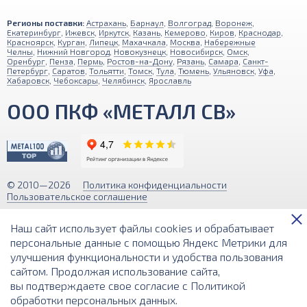
Регионы поставки:
Астрахань
,
Барнаул
,
Волгоград
,
Воронеж
,
Екатеринбург
,
Ижевск
,
Иркутск
,
Казань
,
Кемерово
,
Киров
,
Краснодар
,
Красноярск
,
Курган
,
Липецк
,
Махачкала
,
Москва
,
Набережные
Челны
,
Нижний Новгород
,
Новокузнецк
,
Новосибирск
,
Омск
,
Оренбург
,
Пенза
,
Пермь
,
Ростов-на-Дону
,
Рязань
,
Самара
,
Санкт-
Петербург
,
Саратов
,
Тольятти
,
Томск
,
Тула
,
Тюмень
,
Ульяновск
,
Уфа
,
Хабаровск
,
Чебоксары
,
Челябинск
,
Ярославль
ООО ПКФ «МЕТАЛЛ СВ»
© 2010—2026
Политика конфиденциальности
Пользовательское соглашение
Обращаем ваше внимание на то, что вся информация (включая цены)
Наш сайт использует файлы cookies и обрабатывает
на этом интернет-сайте носит исключительно информационный
характер и ни при каких условиях не является публичной офертой,
персональные данные с помощью Яндекс Метрики для
определяемой положениями Статьи 437 (2) Гражданского кодекса РФ.
улучшения функциональности и удобства пользования
сайтом. Продолжая использование сайта,
Разработка и поддержка сайта
вы подтверждаете свое согласие с
Политикой
обработки персональных данных
.