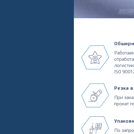
Обширн
Работаем
отработа
логистик
ISO 9001
Резка 
При зака
прокат п
Упаков
По запр