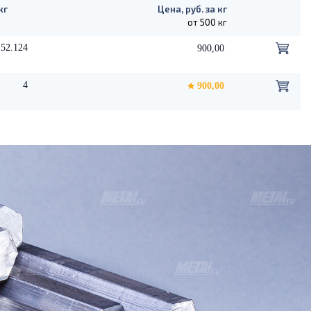
кг
Цена, руб. за кг
от 500 кг
152.124
900,00
4
900,00