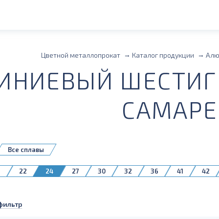
Цветной металлопрокат
Каталог продукции
Алю
НИЕВЫЙ ШЕСТИГР
САМАРЕ
Все сплавы
9
22
24
27
30
32
36
41
42
фильтр