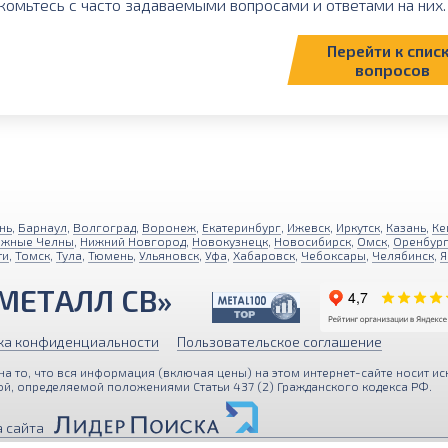
комьтесь с часто задаваемыми вопросами и ответами на них. 
Перейти к спис
вопросов
нь
,
Барнаул
,
Волгоград
,
Воронеж
,
Екатеринбург
,
Ижевск
,
Иркутск
,
Казань
,
Ке
ежные Челны
,
Нижний Новгород
,
Новокузнецк
,
Новосибирск
,
Омск
,
Оренбур
ти
,
Томск
,
Тула
,
Тюмень
,
Ульяновск
,
Уфа
,
Хабаровск
,
Чебоксары
,
Челябинск
,
Я
МЕТАЛЛ СВ»
ка конфиденциальности
Пользовательское соглашение
 то, что вся информация (включая цены) на этом интернет-сайте носит ис
й, определяемой положениями Статьи 437 (2) Гражданского кодекса РФ.
персональные данные с помощью Яндекс Метрики для улучше
 сайта
, вы подтверждаете свое согласие с
Политикой обработки п