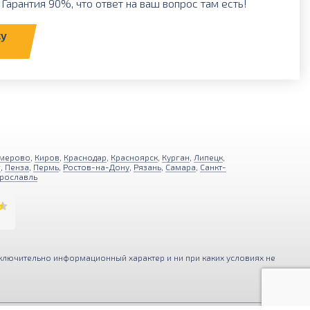
Гарантия 90%, что ответ на ваш вопрос там есть!
ку
мерово
,
Киров
,
Краснодар
,
Красноярск
,
Курган
,
Липецк
,
г
,
Пенза
,
Пермь
,
Ростов-на-Дону
,
Рязань
,
Самара
,
Санкт-
рославль
ключительно информационный характер и ни при каких условиях не
ния функциональности и удобства
Принимаю
ерсональных данных
.