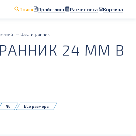
Прайс-лист
Расчет веса
Корзина
Поиск
миний
Шестигранник
АННИК 24 ММ В
46
Все размеры