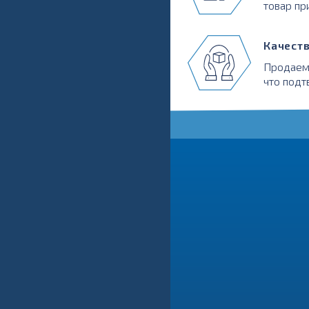
товар пр
Качест
Продаем
что подт