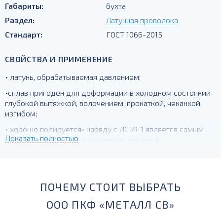
Габариты:
бухта
Раздел:
Латунная проволока
Стандарт:
ГОСТ 1066-2015
СВОЙСТВА И ПРИМЕНЕНИЕ
• латунь, обрабатываемая давлением;
•сплав пригоден для деформации в холодном состоянии
глубокой вытяжкой, волочением, прокаткой, чеканкой,
изгибом;
• хорошо полируется• наряду с ЛС59-1 является самым
Показать полностью
распространенным и популярным латунным
сплавом.Пригодна для деталей, получаемых глубокой
вытяжкой.
ПОЧЕМУ СТОИТ ВЫБРАТЬ
ООО ПКФ «МЕТАЛЛ СВ»