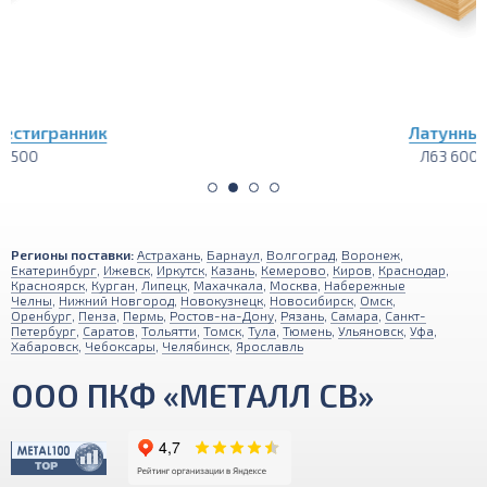
Латунный лист
Л63 600х1500
Регионы поставки:
Астрахань
,
Барнаул
,
Волгоград
,
Воронеж
,
Екатеринбург
,
Ижевск
,
Иркутск
,
Казань
,
Кемерово
,
Киров
,
Краснодар
,
Красноярск
,
Курган
,
Липецк
,
Махачкала
,
Москва
,
Набережные
Челны
,
Нижний Новгород
,
Новокузнецк
,
Новосибирск
,
Омск
,
Оренбург
,
Пенза
,
Пермь
,
Ростов-на-Дону
,
Рязань
,
Самара
,
Санкт-
Петербург
,
Саратов
,
Тольятти
,
Томск
,
Тула
,
Тюмень
,
Ульяновск
,
Уфа
,
Хабаровск
,
Чебоксары
,
Челябинск
,
Ярославль
ООО ПКФ «МЕТАЛЛ СВ»