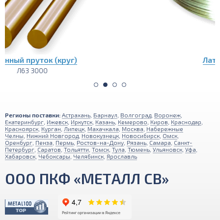
Латунная проволока
Л63 бухта
Регионы поставки:
Астрахань
,
Барнаул
,
Волгоград
,
Воронеж
,
Екатеринбург
,
Ижевск
,
Иркутск
,
Казань
,
Кемерово
,
Киров
,
Краснодар
,
Красноярск
,
Курган
,
Липецк
,
Махачкала
,
Москва
,
Набережные
Челны
,
Нижний Новгород
,
Новокузнецк
,
Новосибирск
,
Омск
,
Оренбург
,
Пенза
,
Пермь
,
Ростов-на-Дону
,
Рязань
,
Самара
,
Санкт-
Петербург
,
Саратов
,
Тольятти
,
Томск
,
Тула
,
Тюмень
,
Ульяновск
,
Уфа
,
Хабаровск
,
Чебоксары
,
Челябинск
,
Ярославль
ООО ПКФ «МЕТАЛЛ СВ»