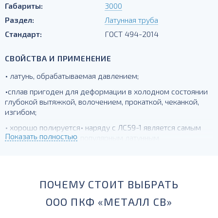
Габариты:
3000
Раздел:
Латунная труба
Стандарт:
ГОСТ 494-2014
СВОЙСТВА И ПРИМЕНЕНИЕ
• латунь, обрабатываемая давлением;
•сплав пригоден для деформации в холодном состоянии
глубокой вытяжкой, волочением, прокаткой, чеканкой,
изгибом;
• хорошо полируется• наряду с ЛС59-1 является самым
Показать полностью
распространенным и популярным латунным
сплавом.Пригодна для деталей, получаемых глубокой
вытяжкой.
ПОЧЕМУ СТОИТ ВЫБРАТЬ
ООО ПКФ «МЕТАЛЛ СВ»