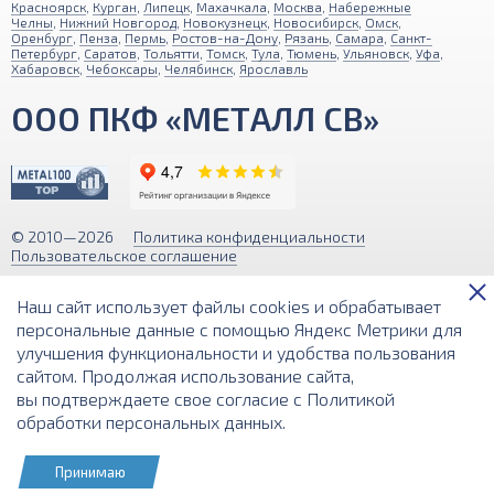
Красноярск
,
Курган
,
Липецк
,
Махачкала
,
Москва
,
Набережные
Челны
,
Нижний Новгород
,
Новокузнецк
,
Новосибирск
,
Омск
,
Оренбург
,
Пенза
,
Пермь
,
Ростов-на-Дону
,
Рязань
,
Самара
,
Санкт-
Петербург
,
Саратов
,
Тольятти
,
Томск
,
Тула
,
Тюмень
,
Ульяновск
,
Уфа
,
Хабаровск
,
Чебоксары
,
Челябинск
,
Ярославль
ООО ПКФ «МЕТАЛЛ СВ»
© 2010—2026
Политика конфиденциальности
Пользовательское соглашение
Обращаем ваше внимание на то, что вся информация (включая цены)
Наш сайт использует файлы cookies и обрабатывает
на этом интернет-сайте носит исключительно информационный
характер и ни при каких условиях не является публичной офертой,
персональные данные с помощью Яндекс Метрики для
определяемой положениями Статьи 437 (2) Гражданского кодекса РФ.
улучшения функциональности и удобства пользования
сайтом. Продолжая использование сайта,
Разработка и поддержка сайта
вы подтверждаете свое согласие с
Политикой
обработки персональных данных
.
Принимаю
КОРЗИНА
РАСЧЕТ ВЕСА
ПОИСК