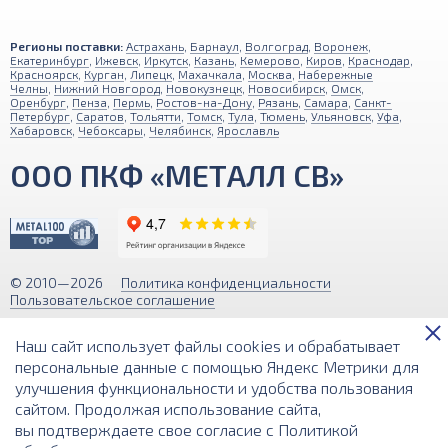
Регионы поставки:
Астрахань
,
Барнаул
,
Волгоград
,
Воронеж
,
Екатеринбург
,
Ижевск
,
Иркутск
,
Казань
,
Кемерово
,
Киров
,
Краснодар
,
Красноярск
,
Курган
,
Липецк
,
Махачкала
,
Москва
,
Набережные
Челны
,
Нижний Новгород
,
Новокузнецк
,
Новосибирск
,
Омск
,
Оренбург
,
Пенза
,
Пермь
,
Ростов-на-Дону
,
Рязань
,
Самара
,
Санкт-
Петербург
,
Саратов
,
Тольятти
,
Томск
,
Тула
,
Тюмень
,
Ульяновск
,
Уфа
,
Хабаровск
,
Чебоксары
,
Челябинск
,
Ярославль
ООО ПКФ «МЕТАЛЛ СВ»
© 2010—2026
Политика конфиденциальности
Пользовательское соглашение
Обращаем ваше внимание на то, что вся информация (включая цены)
Наш сайт использует файлы cookies и обрабатывает
на этом интернет-сайте носит исключительно информационный
характер и ни при каких условиях не является публичной офертой,
персональные данные с помощью Яндекс Метрики для
определяемой положениями Статьи 437 (2) Гражданского кодекса РФ.
улучшения функциональности и удобства пользования
сайтом. Продолжая использование сайта,
Разработка и поддержка сайта
вы подтверждаете свое согласие с
Политикой