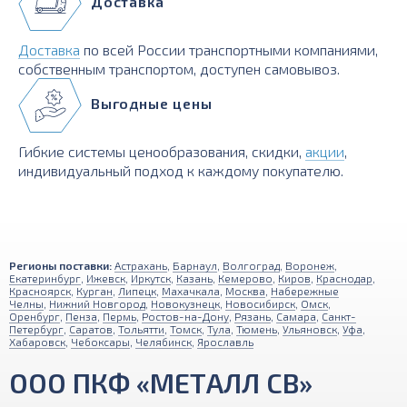
Доставка
Доставка
по всей России транспортными компаниями,
собственным транспортом, доступен самовывоз.
Выгодные цены
Гибкие системы ценообразования, скидки,
акции
,
индивидуальный подход к каждому покупателю.
Регионы поставки:
Астрахань
,
Барнаул
,
Волгоград
,
Воронеж
,
Екатеринбург
,
Ижевск
,
Иркутск
,
Казань
,
Кемерово
,
Киров
,
Краснодар
,
Красноярск
,
Курган
,
Липецк
,
Махачкала
,
Москва
,
Набережные
Челны
,
Нижний Новгород
,
Новокузнецк
,
Новосибирск
,
Омск
,
Оренбург
,
Пенза
,
Пермь
,
Ростов-на-Дону
,
Рязань
,
Самара
,
Санкт-
Петербург
,
Саратов
,
Тольятти
,
Томск
,
Тула
,
Тюмень
,
Ульяновск
,
Уфа
,
Хабаровск
,
Чебоксары
,
Челябинск
,
Ярославль
ООО ПКФ «МЕТАЛЛ СВ»