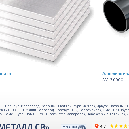
плита
Алюминиева
АМг3 6000
нь
,
Барнаул
,
Волгоград
,
Воронеж
,
Екатеринбург
,
Ижевск
,
Иркутск
,
Казань
,
Ке
ежные Челны
,
Нижний Новгород
,
Новокузнецк
,
Новосибирск
,
Омск
,
Оренбур
ти
,
Томск
,
Тула
,
Тюмень
,
Ульяновск
,
Уфа
,
Хабаровск
,
Чебоксары
,
Челябинск
,
Я
МЕТАЛЛ СВ»