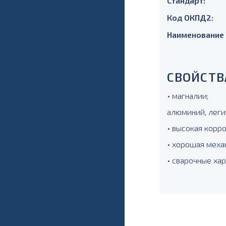
Стандарт:
Код ОКПД2:
Наименование
СВОЙСТВ
• магналии;
алюминий, леги
• высокая корр
• хорошая меха
• сварочные ха