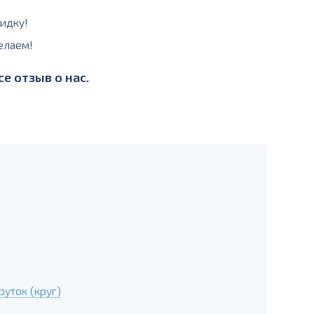
идку!
елаем!
е отзыв о нас.
уток (круг)