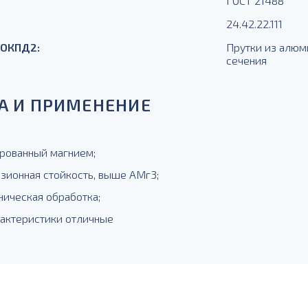
ГОСТ 21488
24.42.22.111
 ОКПД2:
Прутки из алюм
сечения
А И ПРИМЕНЕНИЕ
рованный магнием;
озионная стойкость, выше АМг3;
ническая обработка;
рактеристики отличные