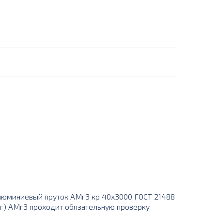
люминиевый пруток АМг3 кр 40х3000 ГОСТ 21488
руг) АМг3 проходит обязательную проверку