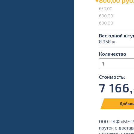
800,00
руб
650,00
600,00
600,00
Вес одной штук
8.958 кг
Количество
Стоимость:
7 166
Добави
ООО ПКФ «МЕТАЛ
пруток с достав
качества и серт