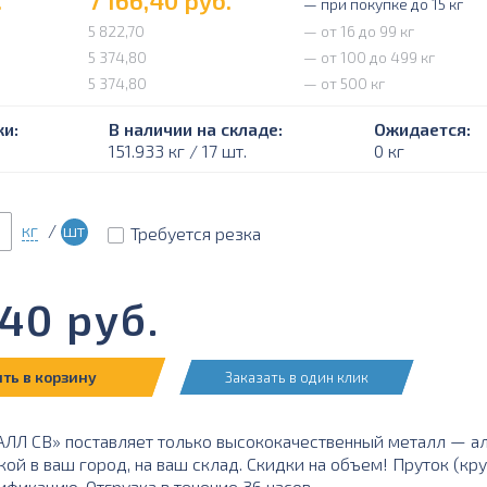
.
7 166,40
руб.
— при покупке до 15 кг
5 822,70
— от 16 до 99 кг
5 374,80
— от 100 до 499 кг
5 374,80
— от 500 кг
и:
В наличии на складе:
Ожидается:
151.933 кг / 17 шт.
0 кг
кг
/
шт
Требуется резка
,40
руб.
ть в корзину
Заказать в один клик
Л СВ» поставляет только высококачественный металл — а
кой в ваш город, на ваш склад. Скидки на объем! Пруток (к
ификацию. Отгрузка в течение 36 часов.