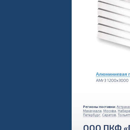
Алюминиевая 
АМг3 1200х3000
Регионы поставки:
Астраха
Махачкала
,
Москва
,
Набер
Петербург
,
Саратов
,
Тольят
ООО ПКФ «