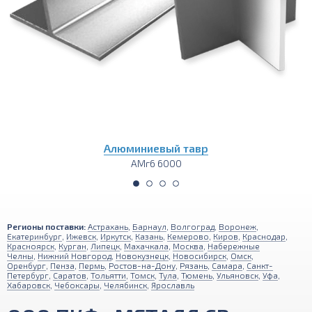
Алюминиевая плита
АМг6 1200х3000
Регионы поставки:
Астрахань
,
Барнаул
,
Волгоград
,
Воронеж
,
Екатеринбург
,
Ижевск
,
Иркутск
,
Казань
,
Кемерово
,
Киров
,
Краснодар
,
Красноярск
,
Курган
,
Липецк
,
Махачкала
,
Москва
,
Набережные
Челны
,
Нижний Новгород
,
Новокузнецк
,
Новосибирск
,
Омск
,
Оренбург
,
Пенза
,
Пермь
,
Ростов-на-Дону
,
Рязань
,
Самара
,
Санкт-
Петербург
,
Саратов
,
Тольятти
,
Томск
,
Тула
,
Тюмень
,
Ульяновск
,
Уфа
,
Хабаровск
,
Чебоксары
,
Челябинск
,
Ярославль