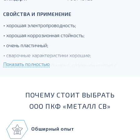
СВОЙСТВА И ПРИМЕНЕНИЕ
• хорошая электропроводность;
• хорошая коррозионная стойкость;
• очень пластичный;
• сварочные характеристики хорошие;
Показать полностью
• относится к пищевой марке, разрешен контакт с
пищевыми продуктами, кроме кислых;
Н- товар поставляется в нагартованном состоянии
ПОЧЕМУ СТОИТ ВЫБРАТЬ
ООО ПКФ «МЕТАЛЛ СВ»
Обширный опыт