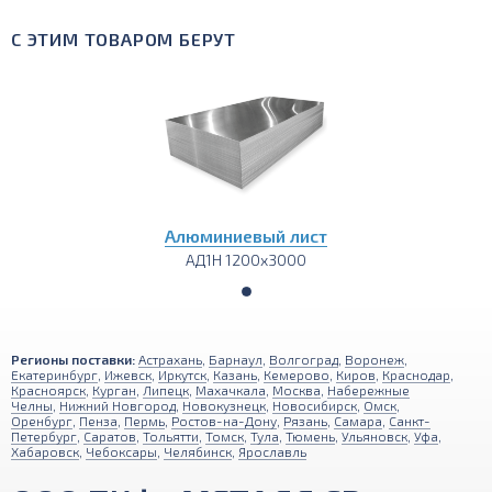
С ЭТИМ ТОВАРОМ БЕРУТ
Алюминиевый лист
АД1Н 1200х3000
Регионы поставки:
Астрахань
,
Барнаул
,
Волгоград
,
Воронеж
,
Екатеринбург
,
Ижевск
,
Иркутск
,
Казань
,
Кемерово
,
Киров
,
Краснодар
,
Красноярск
,
Курган
,
Липецк
,
Махачкала
,
Москва
,
Набережные
Челны
,
Нижний Новгород
,
Новокузнецк
,
Новосибирск
,
Омск
,
Оренбург
,
Пенза
,
Пермь
,
Ростов-на-Дону
,
Рязань
,
Самара
,
Санкт-
Петербург
,
Саратов
,
Тольятти
,
Томск
,
Тула
,
Тюмень
,
Ульяновск
,
Уфа
,
Хабаровск
,
Чебоксары
,
Челябинск
,
Ярославль