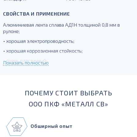
СВОЙСТВА И ПРИМЕНЕНИЕ
Алюминиевая лента сплава АД1Н толщиной 0,8 мм в
рулоне;
• хорошая электропроводность;
• хорошая коррозионная стойкость;
• очень пластичный;
Показать полностью
• сварочные характеристики хорошие;
• относится к пищевой марке, разрешен контакт с
пищевыми продуктами, кроме кислых;
ПОЧЕМУ СТОИТ ВЫБРАТЬ
Н- товар поставляется в нагартованном состоянии
ООО ПКФ «МЕТАЛЛ СВ»
Обширный опыт