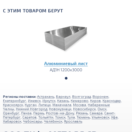
С ЭТИМ ТОВАРОМ БЕРУТ
Алюминиевый лист
АД1Н 1200х3000
Регионы поставки:
Астрахань
,
Барнаул
,
Волгоград
,
Воронеж
,
Екатеринбург
,
Ижевск
,
Иркутск
,
Казань
,
Кемерово
,
Киров
,
Краснодар
,
Красноярск
,
Курган
,
Липецк
,
Махачкала
,
Москва
,
Набережные
Челны
,
Нижний Новгород
,
Новокузнецк
,
Новосибирск
,
Омск
,
Оренбург
,
Пенза
,
Пермь
,
Ростов-на-Дону
,
Рязань
,
Самара
,
Санкт-
Петербург
,
Саратов
,
Тольятти
,
Томск
,
Тула
,
Тюмень
,
Ульяновск
,
Уфа
,
Хабаровск
,
Чебоксары
,
Челябинск
,
Ярославль