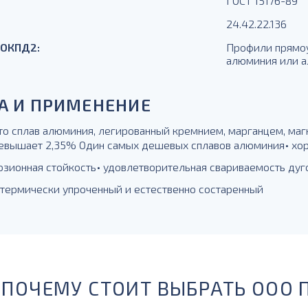
ГОСТ 15176-89
24.42.22.136
 ОКПД2:
Профили прямоу
алюминия или 
А И ПРИМЕНЕНИЕ
то сплав алюминия, легированный кремнием, марганцем, маг
евышает 2,35% Один самых дешевых сплавов алюминия• хор
озионная стойкость• удовлетворительная свариваемость дуго
, термически упроченный и естественно состаренный
ПОЧЕМУ СТОИТ ВЫБРАТЬ ООО 