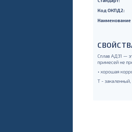
Стандарт:
Код ОКПД2:
Наименование
СВОЙСТВ
Сплав АД31 — э
примесей не пр
• хорошая корр
Т - закаленный