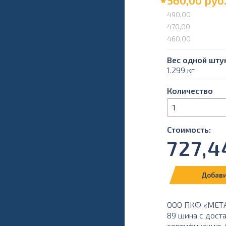
560,00
руб
490,00
470,00
460,00
Вес одной штук
1.299 кг
Количество
Стоимость:
727,4
Добави
ООО ПКФ «МЕТАЛ
89 шина с дост
сертификацию. О