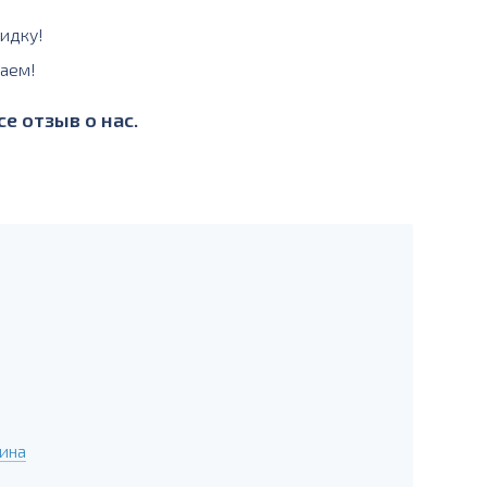
идку!
аем!
е отзыв о нас.
ина