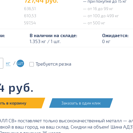
.
727,44
руб.
— при покупке до 15 кг
636,51
— от 16 до 99 кг
610,53
— от 100 до 499 кг
597,54
— от 500 кг
и:
В наличии на складе:
Ожидается:
1.353 кг / 1 шт.
0 кг
кг
/
шт
Требуется резка
4
руб.
ть в корзину
Заказать в один клик
Л СВ» поставляет только высококачественный металл — а
авкой в ваш город, на ваш склад. Скидки на объем! Шина АД3
тгрузка в течение 36 часов.