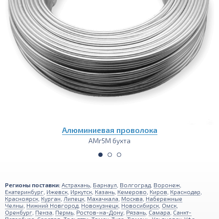
волока
Алюминиевый лис
АМг5М 1500х3000
Регионы поставки:
Астрахань
,
Барнаул
,
Волгоград
,
Воронеж
,
Екатеринбург
,
Ижевск
,
Иркутск
,
Казань
,
Кемерово
,
Киров
,
Краснодар
,
Красноярск
,
Курган
,
Липецк
,
Махачкала
,
Москва
,
Набережные
Челны
,
Нижний Новгород
,
Новокузнецк
,
Новосибирск
,
Омск
,
Оренбург
,
Пенза
,
Пермь
,
Ростов-на-Дону
,
Рязань
,
Самара
,
Санкт-