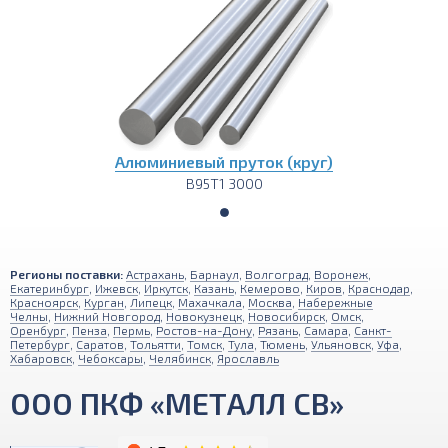
Алюминиевый пруток (круг)
В95Т1 3000
Регионы поставки:
Астрахань
,
Барнаул
,
Волгоград
,
Воронеж
,
Екатеринбург
,
Ижевск
,
Иркутск
,
Казань
,
Кемерово
,
Киров
,
Краснодар
,
Красноярск
,
Курган
,
Липецк
,
Махачкала
,
Москва
,
Набережные
Челны
,
Нижний Новгород
,
Новокузнецк
,
Новосибирск
,
Омск
,
Оренбург
,
Пенза
,
Пермь
,
Ростов-на-Дону
,
Рязань
,
Самара
,
Санкт-
Петербург
,
Саратов
,
Тольятти
,
Томск
,
Тула
,
Тюмень
,
Ульяновск
,
Уфа
,
Хабаровск
,
Чебоксары
,
Челябинск
,
Ярославль
ООО ПКФ «МЕТАЛЛ СВ»