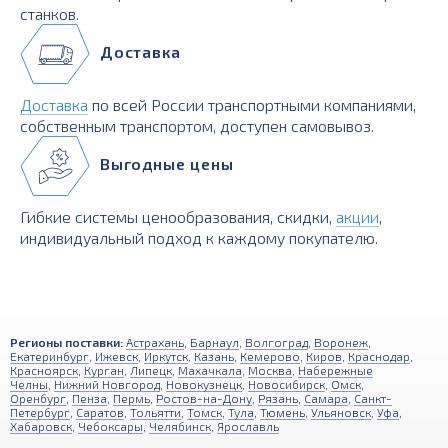
станков.
Доставка
Доставка
по всей России транспортными компаниями,
собственным транспортом, доступен самовывоз.
Выгодные цены
Гибкие системы ценообразования, скидки,
акции
,
индивидуальный подход к каждому покупателю.
Регионы поставки:
Астрахань
,
Барнаул
,
Волгоград
,
Воронеж
,
Екатеринбург
,
Ижевск
,
Иркутск
,
Казань
,
Кемерово
,
Киров
,
Краснодар
,
Красноярск
,
Курган
,
Липецк
,
Махачкала
,
Москва
,
Набережные
Челны
,
Нижний Новгород
,
Новокузнецк
,
Новосибирск
,
Омск
,
Оренбург
,
Пенза
,
Пермь
,
Ростов-на-Дону
,
Рязань
,
Самара
,
Санкт-
Петербург
,
Саратов
,
Тольятти
,
Томск
,
Тула
,
Тюмень
,
Ульяновск
,
Уфа
,
Хабаровск
,
Чебоксары
,
Челябинск
,
Ярославль